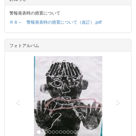
警報発表時の措置について
Ｒ８～ 警報発表時の措置について（改訂）.pdf
フォトアルバム
p
n
r
e
e
x
v
t
i
o
u
s