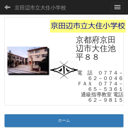
京田辺市立大住小学校
Toggl
京都府京田
辺市大住池
平８８
電 話 ０７７４－
６２－００４６
ＦＡＸ ０７７４－
６５－５３６１
通級指導教室 電話
６２－９８１５
ホーム