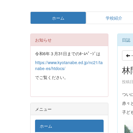
ホーム
学校紹介
お知らせ
日誌
令和6年３月31日までのﾎｰﾑﾍﾟｰｼﾞは
https://www.kyotanabe.ed.jp/nc21/ta
林
nabe-es/htdocs/
でご覧ください。
投稿日時
つい
赤々
メニュー
子ど
ホーム