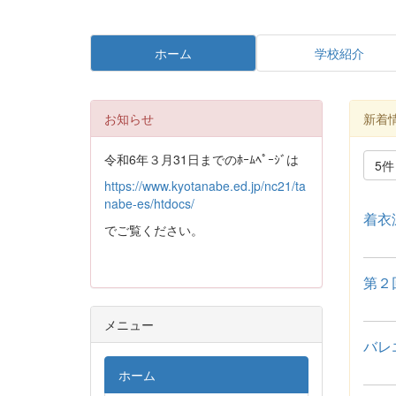
ホーム
学校紹介
お知らせ
新着
令和6年３月31日までのﾎｰﾑﾍﾟｰｼﾞは
5
https://www.kyotanabe.ed.jp/nc21/ta
nabe-es/htdocs/
着衣
でご覧ください。
第２
メニュー
バレ
ホーム