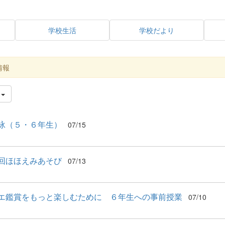
学校生活
学校だより
情報
件
泳（５・６年生）
07/15
回ほほえみあそび
07/13
エ鑑賞をもっと楽しむために ６年生への事前授業
07/10