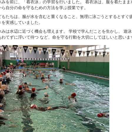
みを前に、「着衣泳」の学習を行いました。 着衣泳は、服を着たまま
から自分の命を守るための方法を学ぶ授業です。
もたちは、服が水を含むと重くなること、無理に泳ごうとするとすぐ疲
さを実感していました。
みは水辺に近づく機会も増えます。 学校で学んだことを生かし、 遊
あわてずに浮いて待つ など、命を守る行動を大切にしてほしいと思いま