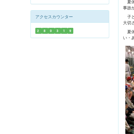
夏休
事故
子ど
アクセスカウンター
大切
夏休
2
8
0
3
1
9
い・