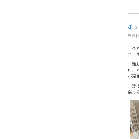
第２
投稿日時
今回
に工
活動
た。
が深
ほほ
楽し