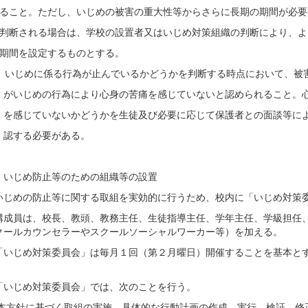
と。ただし、いじめの被害の重大性等からさらに長期の期間が必要
される場合は、学校の設置者又はいじめ対策組織の判断により、よ
を設定するものとする。
） いじめに係る行為が止んでいるかどうかを判断する時点において、被
じめの行為により心身の苦痛を感じていないと認められること。心
じていないかどうかを生徒及び必要に応じて保護者との面談等に
る必要がある。
 いじめ防止等のための組織等の設置
いじめの防止等に関する取組を実効的に行うため、校内に「いじめ対策
構成員は、校長、教頭、教務主任、生徒指導主任、学年主任、学級担任
クールカウンセラーやスクールソーシャルワーカー等）を加える。
「いじめ対策委員会」は毎月１回（第２月曜日）開催することを基本と
「いじめ対策委員会」では、次のことを行う。
)基本方針に基づく取組の実施、具体的な行動計画の作成、実行、検証、修