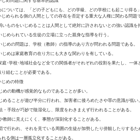
いじめ問題に関する基本的認識
めについては、「どの子どもにも、どの学級、どの学校にも起こり得る
、いじめられる側の人間としての存在を否定する重大
) 弱いものをいじめることは人間として絶対に許されないとの強い認識を
) いじめられている生徒の立場に立った親身な指導を行う。
) いじめの問題は、学校（教師）の指導のあり方が問われる問題である。
) いじめは家庭教育の在り方にも大きな関わりを有している。
) 家庭･学校･地域社会など全ての関係者がそれぞれの役割を果たし、
取り組むことが必要である。
いじめの特徴
)いじめの動機が感覚的なものであることが多い。
)いじめることが遊び半分に行われ、加害者に後ろめたさや罪の意識が低い
)方法・手段が巧妙で陰湿化し、限度をわきまえず行われることがある。
)親や教師に見えにくく、事態が深刻化することがある。
)集団で行われ、それを見ている周囲の生徒が加勢したり傍観したりするた
られる側は一層孤立化することがある。