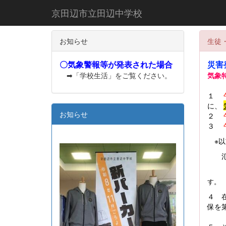
京田辺市立田辺中学校
お知らせ
生徒
〇気象警報等が発表された場合
災害
➡「学校生活」をご覧ください。
気象
１
に、
お知らせ
２
３
※
氾濫
す。
４ 
保を