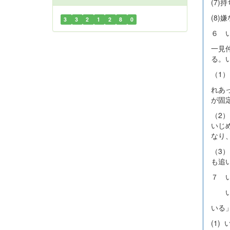
(7
(8
3
3
2
1
2
8
0
６ 
一見
る。
（1
れあ
が固
（2
いじ
なり
（3
も追
７ 
いじ
いる
(1