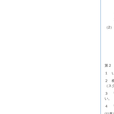
るこ
判断
期間
（2
がい
を感
認す
第２
１ 
２ 
（ス
３ 
い。
４ 
(1