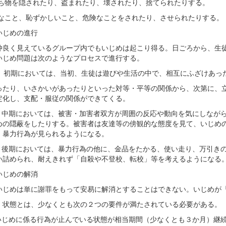
)持ち物を隠されたり、盗まれたり、壊されたり、捨てられたりする。
)嫌なこと、恥ずかしいこと、危険なことをされたり、させられたりする
いじめの進行
仲良く見えているグループ内でもいじめは起こり得る。日ごろから、生
いじめ問題は次のようなプロセスで進行する。
） 初期においては、当初、生徒は遊びや生活の中で、相互にふざけあっ
ったり、いさかいがあったりといった対等・平等の関係から、次第に、
定化し、支配・服従の関係ができてくる。
） 中期においては、被害・加害者双方が周囲の反応や動向を気にしなが
めの隠蔽をしたりする。被害者は友達等の傍観的な態度を見て、いじめ
、暴力行為が見られるようになる。
） 後期においては、暴力行為の他に、金品をたかる、使い走り、万引き
い詰められ、耐えきれず「自殺や不登校、転校」等を考えるようになる
いじめの解消
めは単に謝罪をもって安易に解消とすることはできない。いじめが
」状態とは、少なくとも次の２つの要件が満たされている必要がある。
) いじめに係る行為が止んでいる状態が相当期間（少なくとも３か月）継