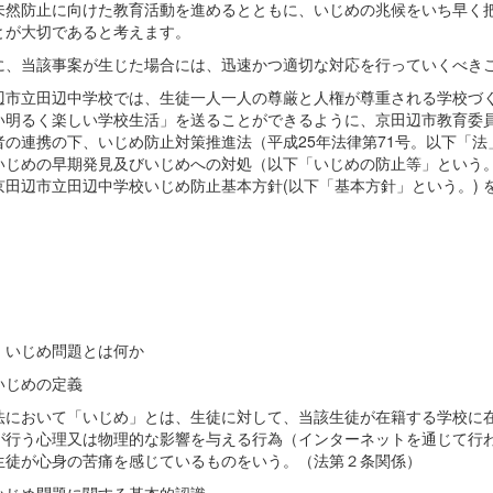
未然防止に向けた教育活動を進めるとともに、いじめの兆候をいち早く
とが大切であると考えます。
に、当該事案が生じた場合には、迅速かつ適切な対応を行っていくべき
辺市立田辺中学校では、生徒一人一人の尊厳と人権が尊重される学校づ
い明るく楽しい学校生活」を送ることができるように、京田辺市教育委
者の連携の下、いじめ防止対策推進法（平成25年法律第71号。以下「法
いじめの早期発見及びいじめへの対処（以下「いじめの防止等」という
京田辺市立田辺中学校いじめ防止基本方針(以下「基本方針」という。) 
 いじめ問題とは何か
いじめの定義
法において「いじめ」とは、生徒に対して、当該生徒が在籍する学校に
が行う心理又は物理的な影響を与える行為（インターネットを通じて行
生徒が心身の苦痛を感じているものをいう。（法第２条関係）