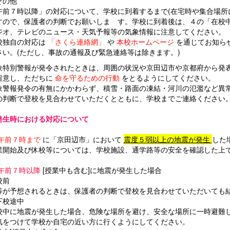
その他
午前７時以降」の対応について、学校に到着するまで(在宅時や集合場所
すので、保護者の判断でお願いしま す。学校に到着後は、４の「在校
ジオ、テレビのニュース・天気予報等の気象情報に注意してください。
校独自の対応は
「さくら連絡網」
や
本校ホームページ
を通じてお知ら
さい。(ただし、事故の通報及び緊急連絡等は除きます。)
象特別警報が発令されたときは、周囲の状況や京田辺市や京都府から発
留意し、ただちに
命を守るための行動
をとるようにしてください。
象警報発令の有無にかかわらず、積雪・路面の凍結・河川の氾濫など異
の判断で登校を見合わせていただくとともに、学校までご連絡ください
発生時における対応について
午前７時まで
に「京田辺市」において
震度５弱以上の地震が発生
した
開始及び休校等については、学校施設、通学路等の安全を確認した上で
午前７時以降
[授業中も含む]に地震が発生した場合
校前
等が予想されるときは、保護者の判断で登校を見合わせていただいても
下校途中
校中に地震が発生した場合、危険な場所を避け、安全な場所に一時避難
気をつけて学校か自宅の近い方に行くようにしてください。