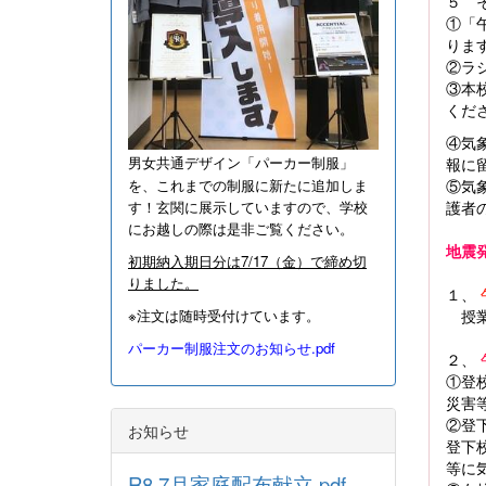
５ 
①「
りま
②ラ
③本
くだ
④気
男女共通デザイン「パーカー制服」
報に
⑤気
を、これまでの制服に新たに追加しま
護者
す！
玄関に展示していますので、学校
にお越しの際は是非ご覧ください。
地震
初期納入期日分は7/17（金）で締め切
りました。
１、
授業
※注文は随時受付けています。
パーカー制服注文のお知らせ.pdf
２、
①登
災害
②登
お知らせ
登下
等に
R8.7月家庭配布献立.pdf