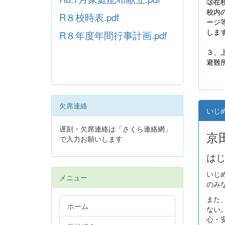
③在校
校内
R８校時表.pdf
ージ
しま
R８年度年間行事計画.pdf
３、
避難
欠席連絡
いじ
遅刻・欠席連絡は「さくら連絡網」
京
で入力お願いします
は
いじ
メニュー
のみ
また
ホーム
ない
心・