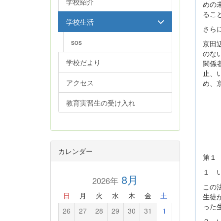
学校紹介
めの
るこ
学校生活
さら
sos
京田
のな
学校だより
関係
止、
アクセス
め、
教育実習生の受け入れ
カレンダー
第１
１ 
8月
2026年
この
日
月
火
水
木
金
土
生徒
った
26
27
28
29
30
31
1