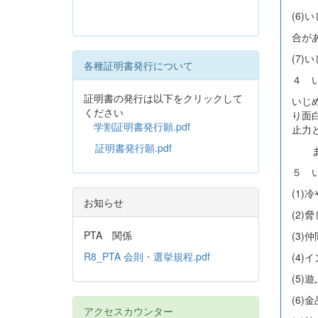
(6
合が
(7
各種証明書発行について
４ 
証明書の発行は以下をクリックして
いじ
ください
り面
学割証明書発行願.pdf
止力
証明書発行願.pdf
また
５ 
(1
お知らせ
(2)
PTA 関係
(3
R8_PTA 会則・選挙規程.pdf
(4
(5
(6)
アクセスカウンター