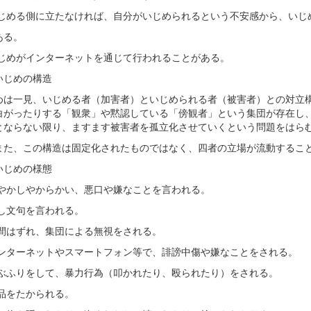
)いじめる側に立たなければ、自分がいじめられるという不安感から、いじ
ある。
)いじめがインターネットを通じて行われることがある。
いじめの構造
めは一見、いじめる者（加害者）といじめられる者（被害者）との対立
白がったりする「観衆」や黙認している「傍観者」という集団が存在し
とならない限り、ますます被害者を孤立化させていくという問題をはら
、この構造は固定化されたものではなく、四者の立場が流動するこ
いじめの様態
)冷やかしやからかい、悪口や嫌なことを言われる。
脅し文句を言われる。
)仲間はずれ、集団による無視をされる。
)インターネットやスマートフォン等で、誹謗中傷や嫌なことをされる。
)遊ぶふりをして、暴力行為（叩かれたり、殴られたり）をされる。
金品をたかられる。