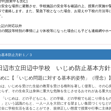
中[授業中も含む]
の安全な場所に避難させ、学校施設の安全等を確認の上、授業の実施や
等で連絡します。また、緊急下校となった場合、お迎えや下校の方法等
す。
上記の対応以外
所の開設等特別の事情により休校等になった場合にも子ども連絡網やホ
め基本防止方針１／３
田辺市立田辺中学校 いじめ防止基本方針
じめに【「いじめ問題に対する基本的姿勢」（理念）
めは、いじめを受けた生徒の教育を受ける権利を著しく侵害し、その心
ならず、その生命又は身体に重大な危険を生じさせるおそれがある重大
、「いじめは、どの子どもにも、どの学級、どの学校でも起こり得るも
。」という認識のもと、一人一人を大切にする望ましい集団づくりなど
安全に学校生活を送ることができ、規律正しい態度で授業や行事に主体