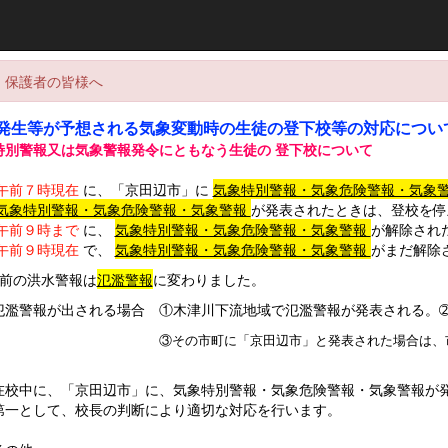
・保護者の皆様へ
発生等が予想される気象変動時の生徒の登下校等の対応につい
特別警報又は気象警報発令にともなう生徒の
登下校について
午前７時現在
に、「京田辺市」に
気象特別警報・気象危険警報・気象
気象特別警報・気象危険警報・気象警報
が発表されたときは、登校を停
午前９時まで
に、
気象特別警報・気象危険警報・気象警報
が解除され
午前９時現在
で、
気象特別警報・気象危険警報・気象警報
がまだ解除
以前の洪水警報は
氾濫警報
に変わりました。
警報が出される場合 ①木津川下流地域で氾濫警報が発表される。➁
③その市町に「京田辺市」と発表された場合は、
在校中に、「京田辺市」に、気象特別警報・気象危険警報・気象警報が
第一として、校長の判断により適切な対応を行います。