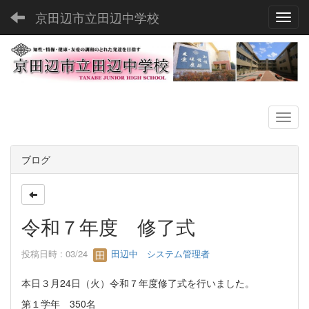
京田辺市立田辺中学校
Toggl
ブログ
令和７年度 修了式
投稿日時 : 03/24
田辺中 システム管理者
本日３月24日（火）令和７年度修了式を行いました。
第１学年 350名