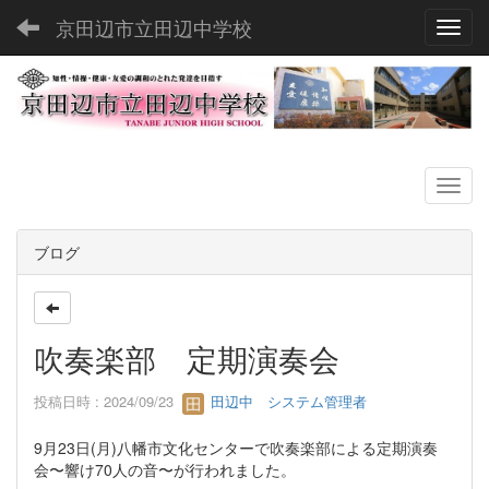
京田辺市立田辺中学校
Toggl
ブログ
吹奏楽部 定期演奏会
投稿日時 : 2024/09/23
田辺中 システム管理者
9月23日(月)八幡市文化センターで吹奏楽部による定期演奏
会〜響け70人の音〜が行われました。