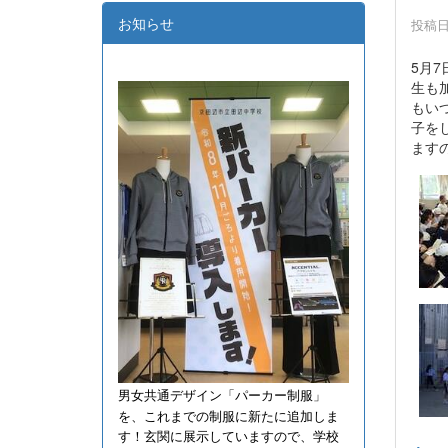
お知らせ
投稿日時
5月
生も
もい
子を
ます
男女共通デザイン「パーカー制服」
を、これまでの制服に新たに追加しま
す！
玄関に展示していますので、学校