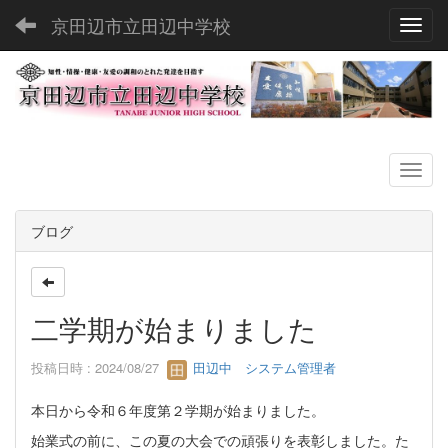
京田辺市立田辺中学校
Toggl
ブログ
二学期が始まりました
投稿日時 : 2024/08/27
田辺中 システム管理者
本日から令和６年度第２学期が始まりました。
始業式の前に、この夏の大会での頑張りを表彰しました。た