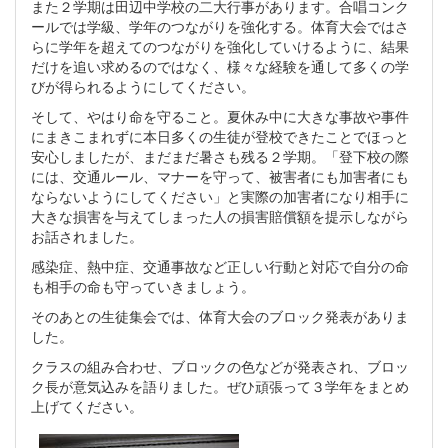
また２学期は田辺中学校の二大行事があります。合唱コンク
ールでは学級、学年のつながりを強化する。体育大会ではさ
らに学年を超えてのつながりを強化していけるように、結果
だけを追い求めるのではなく、様々な経験を通して多くの学
びが得られるようにしてください。
そして、やはり命を守ること。夏休み中に大きな事故や事件
にまきこまれずに本日多くの生徒が登校できたことでほっと
安心しましたが、まだまだ暑さも残る２学期。「登下校の際
には、交通ルール、マナーを守って、被害者にも加害者にも
ならないようにしてください」と実際の加害者になり相手に
大きな損害を与えてしまった人の損害賠償額を提示しながら
お話されました。
感染症、熱中症、交通事故など正しい行動と対応で自分の命
も相手の命も守っていきましょう。
そのあとの生徒集会では、体育大会のブロック発表がありま
した。
クラスの組み合わせ、ブロックの色などが発表され、ブロッ
ク長が意気込みを語りました。ぜひ頑張って３学年をまとめ
上げてください。