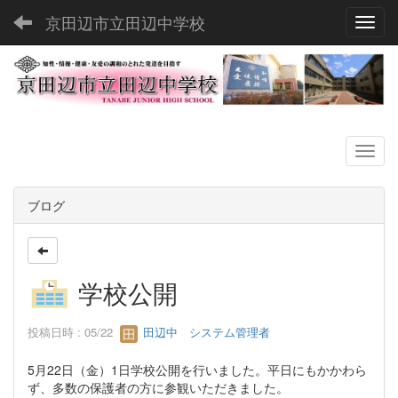
京田辺市立田辺中学校
Toggl
ブログ
学校公開
投稿日時 : 05/22
田辺中 システム管理者
5月22日（金）1日学校公開を行いました。平日にもかかわら
ず、多数の保護者の方に参観いただきました。