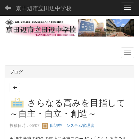
京田辺市立田辺中学校
Toggl
ブログ
さらなる高みを目指して
～自主・自立・創造～
投稿日時 : 05/07
田辺中 システム管理者
田辺中学校の校舎の屋上に学校スローガン「さらなる高みを