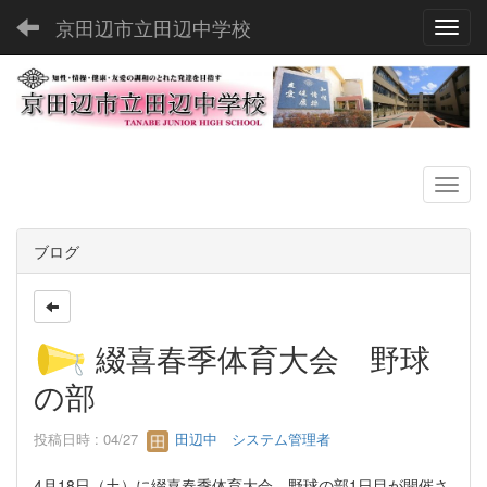
京田辺市立田辺中学校
Toggl
ブログ
綴喜春季体育大会 野球
の部
投稿日時 : 04/27
田辺中 システム管理者
4月18日（土）に綴喜春季体育大会 野球の部1日目が開催さ