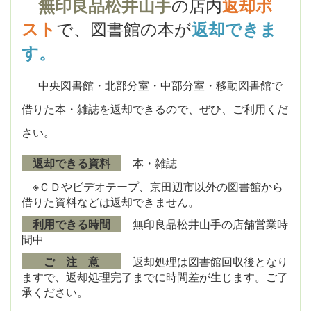
の店内
無印良品松井山手
返却ポ
で、
図書館の本が
スト
返却できま
す。
中央図書館・北部分室・中部分室・移動図書館で
借りた本・雑誌を返却できるので、ぜひ、ご利用くだ
さい。
返却できる資料
本・雑誌
※ＣＤやビデオテープ、京田辺市以外の図書館から
借りた資料などは返却できません。
利用できる時間
無印良品松井山手の店舗営業時
間中
ご 注 意
返却処理は図書館回収後となり
ますで、返却処理完了まで
に時間差が生じます。ご了
承ください。