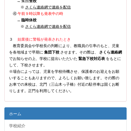
→ 集団
登校
※
さくら連絡網で連絡を配信
④
午前９時以降も発表中の時
→
臨時休校
※
さくら連絡網で連絡を配信
３
始業後に警報が発表されたとき
教育委員会や学校長の判断により、教職員の引率のもと、児童
を各地域まで早期に
集団下校
させます。その際は、
さくら連絡網
でお知らせの上、学校に提出いただいた
緊急下校対応表
をもとに
して、下校させます。
※場合によっては、児童を学校待機させ、保護者のお迎えをお願
いすることもありますので、よろしくお願い致します。その際の
お車での来校は、北門（三山木っ子橋）付近の駐停車は固くお断
りします。正門を利用してください。
ホーム
学校紹介