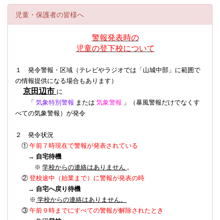
児童・保護者の皆様へ
警報発表時の
児童の登下校について
１ 発令警報・区域（テレビやラジオでは「山城中部」に範囲で
の情報提供になる場合もあります）
京田辺市
に
「
気象特別警報
または
気象警報
」（暴風警報だけでなくす
べての気象警報）
が発令
２ 発令状況
①
午前７時現在で警報が発表されている
→
自宅待機
※
学校からの連絡はありません
。
登校途中（始業まで）に警報が発表の時
②
→
自宅へ戻り待機
※
学校からの連絡はありません。
③
午前９時までにすべての警報が解除されたとき