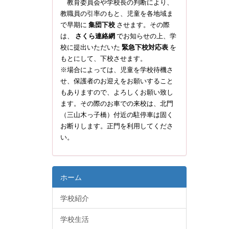
教育委員会や学校長の判断により、
教職員の引率のもと、児童を各地域ま
で早期に
集団下校
させます。その際
は、
さくら連絡網
でお知らせの上、学
校に提出いただいた
緊急下校対応表
を
もとにして、下校させます。
※場合によっては、児童を学校待機さ
せ、保護者のお迎えをお願いすること
もありますので、よろしくお願い致し
ます。その際のお車での来校は、北門
（三山木っ子橋）付近の駐停車は固く
お断りします。正門を利用してくださ
い。
ホーム
学校紹介
学校生活