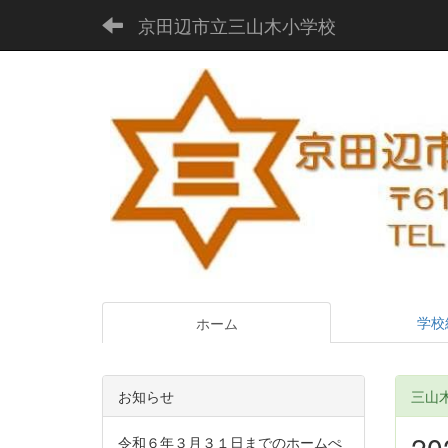
京田辺市立三山木小学校
学校
ホーム
お知らせ
三山木D
2
令和６年３月３１日までのホームぺ