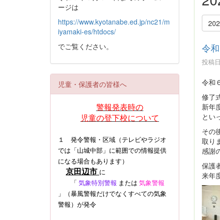
ージは
https://www.kyotanabe.ed.jp/nc21/m
20
iyamaki-es/htdocs/
でご覧ください。
令和
投稿日時
令和
児童・保護者の皆様へ
修了
警報発表時の
新年
とい
児童の登下校について
その
１ 発令警報・区域（テレビやラジオ
取り
感謝
では「山城中部」に範囲での情報提供
になる場合もあります）
保護
京田辺市
に
来年
「
気象特別警報
または
気象警報
」（暴風警報だけでなくすべての気象
警報）
が発令