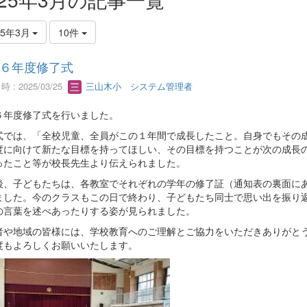
25年3月
10件
６年度修了式
 : 2025/03/25
三山木小 システム管理者
６年度修了式を行いました。
式では、「全校児童、全員がこの１年間で成長したこと。自身でもその
度に向けて新たな目標を持ってほしい、その目標を持つことが次の成長
ったこと等が校長先生より伝えられました。
後、子どもたちは、各教室でそれぞれの学年の修了証（通知表の裏面に
ました。今のクラスもこの日で終わり、子どもたち同士で思い出を振り
の言葉を述べあったりする姿が見られました。
者や地域の皆様には、学校教育へのご理解とご協力をいただきありがと
度もよろしくお願いいたします。