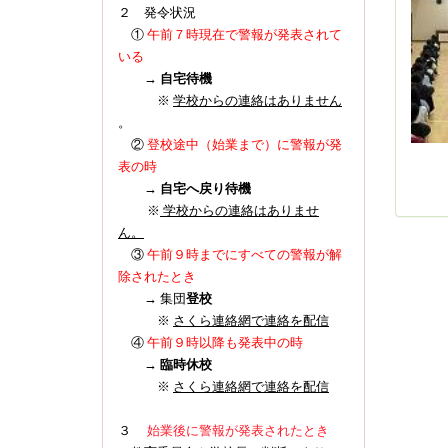
２ 発令状況
①
午前７時現在で警報が発表されて
いる
→
自宅待機
※
学校からの連絡はありません
。
登校途中（始業まで）に警報が発
②
表の時
→
自宅へ戻り待機
※
学校からの連絡はありませ
ん。
③
午前９時までにすべての警報が解
除されたとき
→ 集団
登校
※
さくら連絡網で連絡を配信
④
午前９時以降も発表中の時
→
臨時休校
※
さくら連絡網で連絡を配信
３
始業後に警報が発表されたとき