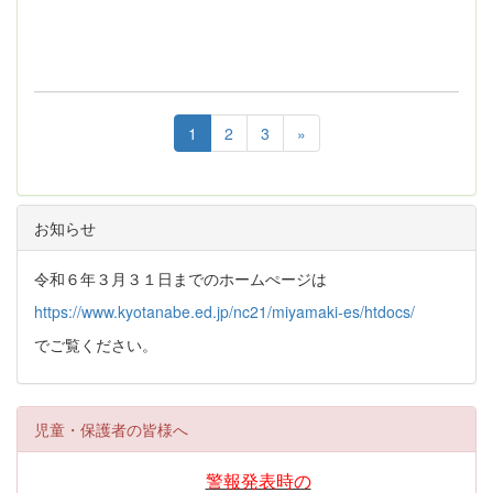
1
2
3
»
お知らせ
令和６年３月３１日までのホームぺージは
https://www.kyotanabe.ed.jp/nc21/miyamaki-es/htdocs/
でご覧ください。
児童・保護者の皆様へ
警報発表時の