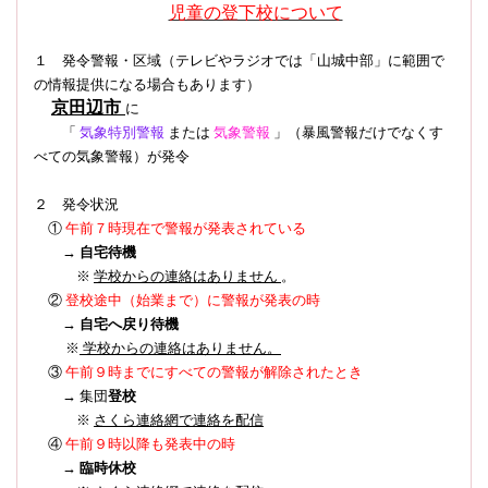
児童の登下校について
１ 発令警報・区域（テレビやラジオでは「山城中部」に範囲で
の情報提供になる場合もあります）
京田辺市
に
「
気象特別警報
または
気象警報
」（暴風警報だけでなくす
べての気象警報）
が発令
２ 発令状況
①
午前７時現在で警報が発表されている
→
自宅待機
※
学校からの連絡はありません
。
登校途中（始業まで）に警報が発表の時
②
→
自宅へ戻り待機
※
学校からの連絡はありません。
③
午前９時までにすべての警報が解除されたとき
→ 集団
登校
※
さくら連絡網で連絡を配信
④
午前９時以降も発表中の時
→
臨時休校