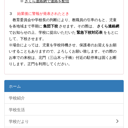
※
さくら連絡網で連絡を配信
３
始業後に警報が発表されたとき
教育委員会や学校長の判断により、教職員の引率のもと、児童
を各地域まで早期に
集団下校
させます。その際は、
さくら連絡網
でお知らせの上、学校に提出いただいた
緊急下校対応表
をもとに
して、下校させます。
※場合によっては、児童を学校待機させ、保護者のお迎えをお願
いすることもありますので、よろしくお願い致します。その際の
お車での来校は、北門（三山木っ子橋）付近の駐停車は固くお断
りします。正門を利用してください。
ホーム
学校紹介
学校生活
学校だより