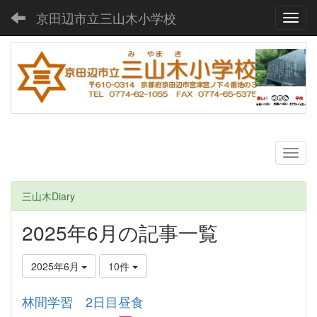
京田辺市立三山木小学校
Toggl
三山木Diary
2025年6月の記事一覧
2025年6月
10件
林間学習 2日目昼食