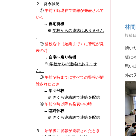
２ 発令状況
①
午前７時現在で警報が発表されて
いる
→
自宅待機
林間
※
学校からの連絡はありません
投稿日時
。
登校途中（始業まで）に警報が発
②
焼い
表の時
板に
→
自宅へ戻り待機
※
学校からの連絡はありませ
思い
ん。
外の
③
午前９時までにすべての警報が解
除されたとき
→ 集団
登校
※
さくら連絡網で連絡を配信
④
午前９時以降も発表中の時
→
臨時休校
※
さくら連絡網で連絡を配信
３
始業後に警報が発表されたとき