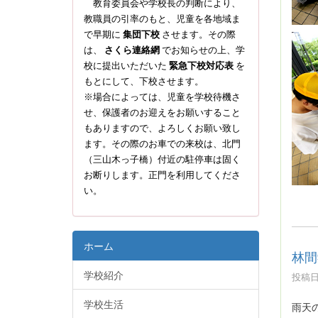
教育委員会や学校長の判断により、
教職員の引率のもと、児童を各地域ま
で早期に
集団下校
させます。その際
は、
さくら連絡網
でお知らせの上、学
校に提出いただいた
緊急下校対応表
を
もとにして、下校させます。
※場合によっては、児童を学校待機さ
せ、保護者のお迎えをお願いすること
もありますので、よろしくお願い致し
ます。その際のお車での来校は、北門
（三山木っ子橋）付近の駐停車は固く
お断りします。正門を利用してくださ
い。
ホーム
林間
学校紹介
投稿日時
学校生活
雨天