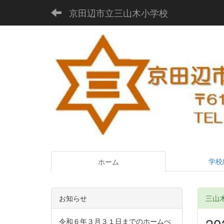
京田辺市立三山木小学校
学校
ホーム
お知らせ
三山木D
2
令和６年３月３１日までのホームぺ