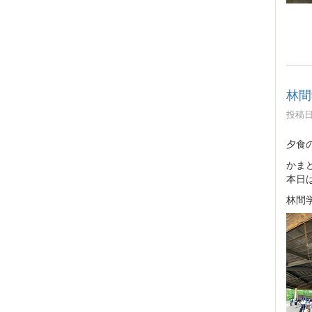
林間
投稿日時
夕食
かま
本日
林間