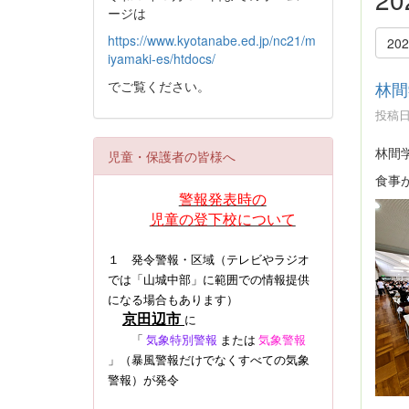
ージは
https://www.kyotanabe.ed.jp/nc21/m
20
iyamaki-es/htdocs/
でご覧ください。
林間
投稿日時
林間
児童・保護者の皆様へ
食事
警報発表時の
児童の登下校について
１ 発令警報・区域（テレビやラジオ
では「山城中部」に範囲での情報提供
になる場合もあります）
京田辺市
に
「
気象特別警報
または
気象警報
」（暴風警報だけでなくすべての気象
警報）
が発令