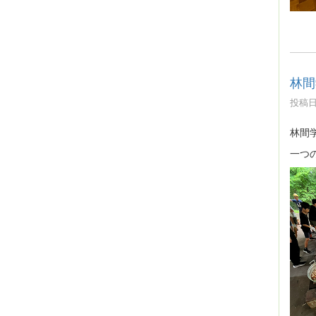
林間
投稿日時
林間
一つ