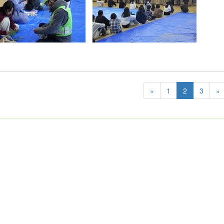
«
1
2
3
»