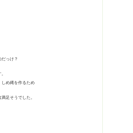
のだっけ？
す。
、しめ縄を作るため
は満足そうでした。