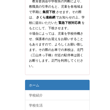
教育委員会や学校長の判断により、
教職員の引率のもと、児童を各地域ま
で早期に
集団下校
させます。その際
は、
さくら連絡網
でお知らせの上、学
校に提出いただいた
緊急下校対応表
を
もとにして、下校させます。
※場合によっては、児童を学校待機さ
せ、保護者のお迎えをお願いすること
もありますので、よろしくお願い致し
ます。その際のお車での来校は、北門
（三山木っ子橋）付近の駐停車は固く
お断りします。正門を利用してくださ
い。
ホーム
学校紹介
学校生活