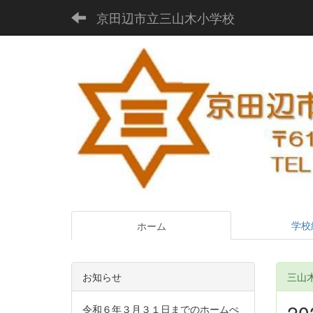
京田辺市立三山木小学校
学校
ホーム
お知らせ
三山木D
2
令和６年３月３１日までのホームぺ