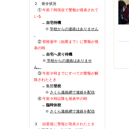
２ 発令状況
①
午前７時現在で警報が発表されて
いる
→
自宅待機
※
学校からの連絡はありません
。
登校途中（始業まで）に警報が発
②
表の時
→
自宅へ戻り待機
※
学校からの連絡はありませ
ん。
③
午前９時までにすべての警報が解
除されたとき
→ 集団
登校
※
さくら連絡網で連絡を配信
④
午前９時以降も発表中の時
→
臨時休校
※
さくら連絡網で連絡を配信
３
始業後に警報が発表されたとき