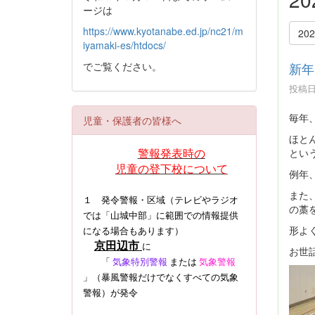
ージは
https://www.kyotanabe.ed.jp/nc21/m
20
iyamaki-es/htdocs/
でご覧ください。
新年
投稿日時
毎年
児童・保護者の皆様へ
ほと
警報発表時の
とい
児童の登下校について
例年
また
１ 発令警報・区域（テレビやラジオ
の藁
では「山城中部」に範囲での情報提供
形よ
になる場合もあります）
京田辺市
に
お世
「
気象特別警報
または
気象警報
」（暴風警報だけでなくすべての気象
警報）
が発令