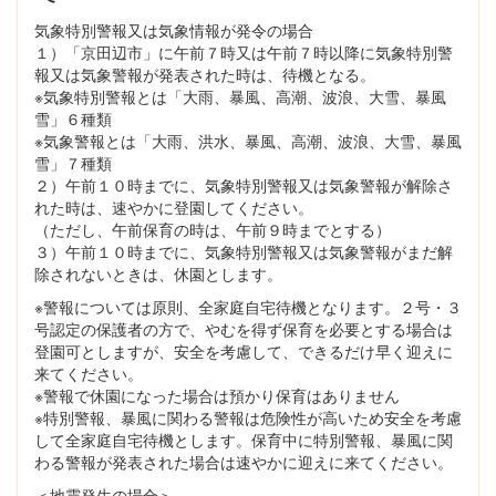
気象特別警報又は気象情報が発令の場合
１）「京田辺市」に午前７時又は午前７時以降に気象特別警
報又は気象警報が発表された時は、待機となる。
※気象特別警報とは「大雨、暴風、高潮、波浪、大雪、暴風
雪」６種類
※気象警報とは「大雨、洪水、暴風、高潮、波浪、大雪、暴風
雪」７種類
２）午前１０時までに、気象特別警報又は気象警報が解除さ
れた時は、速やかに登園してください。
（ただし、午前保育の時は、午前９時までとする）
３）午前１０時までに、気象特別警報又は気象警報がまだ解
除されないときは、休園とします。
※警報については原則、全家庭自宅待機となります。２号・３
号認定の保護者の方で、やむを得ず保育を必要とする場合は
登園可としますが、安全を考慮して、できるだけ早く迎えに
来てください。
※警報で休園になった場合は預かり保育はありません
※特別警報、暴風に関わる警報は危険性が高いため安全を考慮
して全家庭自宅待機とします。保育中に特別警報、暴風に関
わる警報が発表された場合は速やかに迎えに来てください。
＜地震発生の場合＞