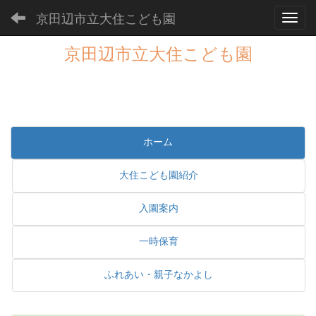
京田辺市立大住こども園
Toggl
京田辺市立大住こども園
ホーム
大住こども園紹介
入園案内
一時保育
ふれあい・親子なかよし