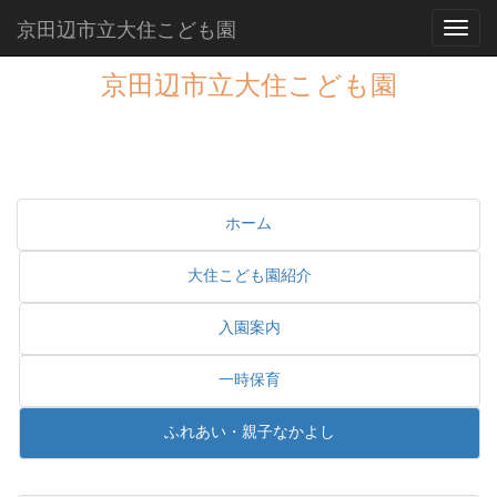
京田辺市立大住こども園
Toggl
京田辺市立大住こども園
ホーム
大住こども園紹介
入園案内
一時保育
ふれあい・親子なかよし