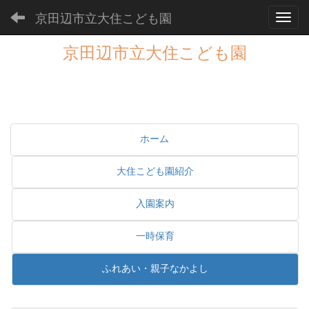
京田辺市立大住こども園
Toggl
京田辺市立大住こども園
ホーム
大住こども園紹介
入園案内
一時保育
ふれあい・親子なかよし