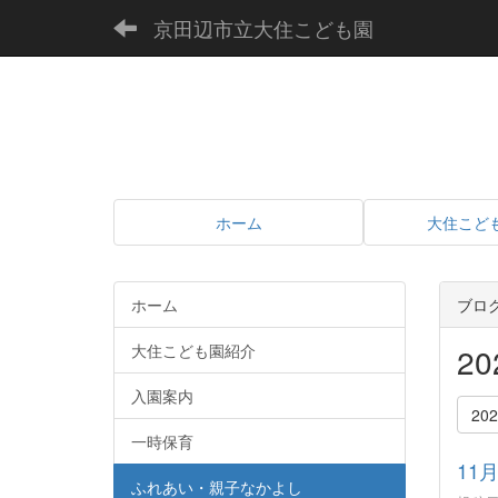
京田辺市立大住こども園
ホーム
大住こど
ホーム
ブロ
大住こども園紹介
2
入園案内
20
一時保育
11
ふれあい・親子なかよし