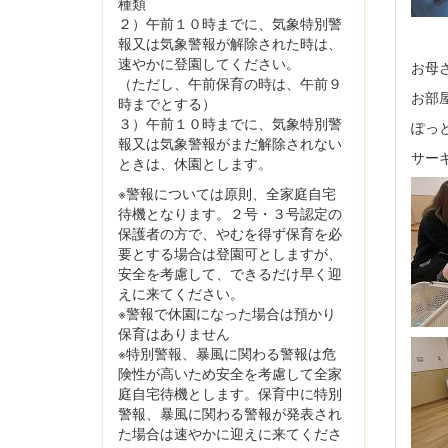
種類
２）午前１０時までに、気象特別警
報又は気象警報が解除された時は、
速やかに登園してください。
お母
（ただし、午前保育の時は、午前９
お部
時までとする）
３）午前１０時までに、気象特別警
ぽっ
報又は気象警報がまだ解除されない
サー
ときは、休園とします。
※警報については原則、全家庭自宅
待機となります。２号・３号認定の
保護者の方で、やむを得ず保育を必
要とする場合は登園可としますが、
安全を考慮して、できるだけ早く迎
えに来てください。
※警報で休園になった場合は預かり
保育はありません
※特別警報、暴風に関わる警報は危
険性が高いため安全を考慮して全家
庭自宅待機とします。保育中に特別
警報、暴風に関わる警報が発表され
た場合は速やかに迎えに来てくださ