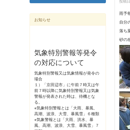
投稿日時
雨予
お知らせ
自分
落ち
砂の
気象特別警報等発令
の対応について
気象特別警報又は気象情報が発令の
場合
１）「京田辺市」に午前７時又は午
前７時以降に気象特別警報又は気象
警報が発表された時は、待機とな
る。
※気象特別警報とは「大雨、暴風、
高潮、波浪、大雪、暴風雪」６種類
※気象警報とは「大雨、洪水、暴
風、高潮、波浪、大雪、暴風雪」７