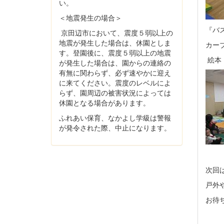
い。
＜地震発生の場合＞
『バ
京田辺市において、震度５弱以上の
地震が発生した場合は、休園としま
カー
す。登園後に、震度５弱以上の地震
絵本
が発生した場合は、園からの連絡の
有無に関わらず、必ず速やかに迎え
に来てください。震度のレベルによ
らず、園周辺の被害状況によっては
休園となる場合があります。
ふれあい保育、なかよし学級は警報
が発令された際、中止になります。
次回
戸外
お待