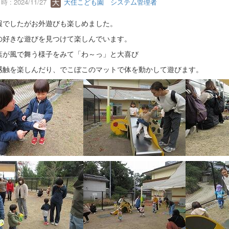
 : 2024/11/27
大住こども園 システム管理者
報でしたがお外遊びも楽しめました。
の好きな遊びを見つけて楽しんでいます。
葉が風で舞う様子をみて「わ～っ」と大喜び
感触を楽しんだり、でこぼこのマットで体を動かして遊びます。