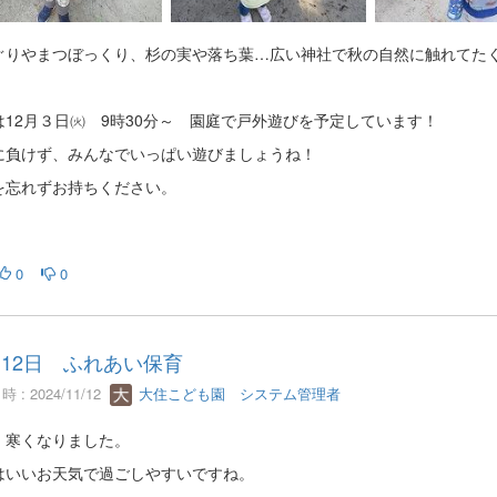
ぐりやまつぼっくり、杉の実や落ち葉…広い神社で秋の自然に触れてた
は12月３日㈫ 9時30分～ 園庭で戸外遊びを予定しています！
に負けず、みんなでいっぱい遊びましょうね！
を忘れずお持ちください。
0
0
月12日 ふれあい保育
 : 2024/11/12
大住こども園 システム管理者
、寒くなりました。
はいいお天気で過ごしやすいですね。