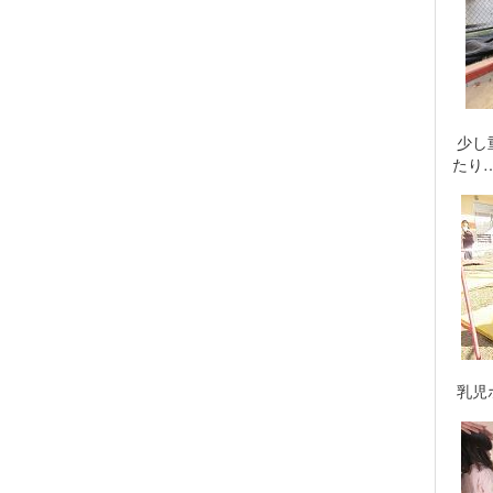
少し
たり
乳児