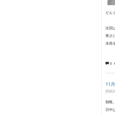
どん
次回
寒さ
水筒
0
11
投稿日時
朝晩
日中