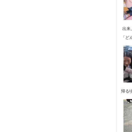
出来
「ど
帰る