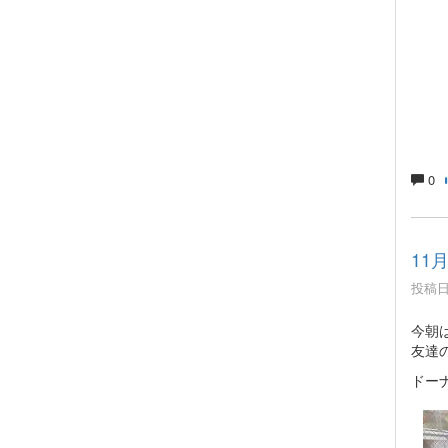
0
11
投稿日時
今朝
友達
ドー