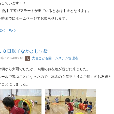
ちしています！！！
、熱中症警戒アラートが出ているときは中止となります。
９時までにホームページでお知らせします。
0
0
１８日親子なかよし学級
 : 2024/06/18
大住こども園 システム管理者
は朝から大雨でしたが、４組のお友達が遊びに来ました。
ホールで遊ぶことになったので、本園の２歳児「りんご組」のお友達と
すことにしました。