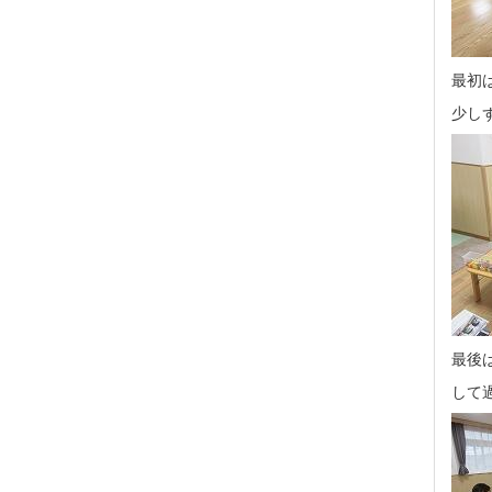
最初
少し
最後
して