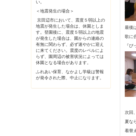
い。
＜地震発生の場合＞
京田辺市において、震度５弱以上の
地震が発生した場合は、休園としま
最後
す。登園後に、震度５弱以上の地震
歌に
が発生した場合は、園からの連絡の
有無に関わらず、必ず速やかに迎え
『ぴ
に来てください。震度のレベルによ
らず、園周辺の被害状況によっては
休園となる場合があります。
ふれあい保育、なかよし学級は警報
が発令された際、中止になります。
次回
夏な
着替