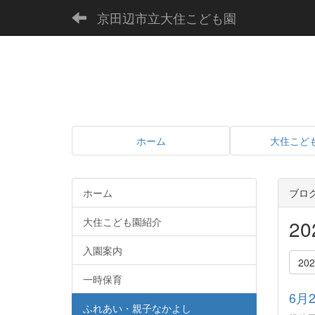
京田辺市立大住こども園
ホーム
大住こど
ホーム
ブロ
大住こども園紹介
2
入園案内
20
一時保育
6月
ふれあい・親子なかよし