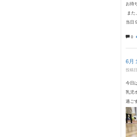
お待
また
当日
0
6月
投稿日時
今日
乳児
過ご