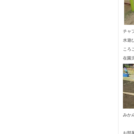
チャ
水遊
ころ
在園
みか
お部