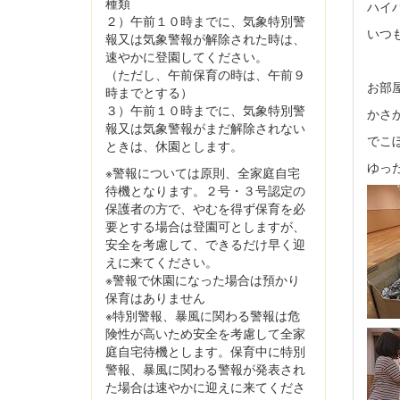
種類
ハイ
２）午前１０時までに、気象特別警
いつ
報又は気象警報が解除された時は、
速やかに登園してください。
（ただし、午前保育の時は、午前９
お部
時までとする）
３）午前１０時までに、気象特別警
かさ
報又は気象警報がまだ解除されない
でこ
ときは、休園とします。
ゆっ
※警報については原則、全家庭自宅
待機となります。２号・３号認定の
保護者の方で、やむを得ず保育を必
要とする場合は登園可としますが、
安全を考慮して、できるだけ早く迎
えに来てください。
※警報で休園になった場合は預かり
保育はありません
※特別警報、暴風に関わる警報は危
険性が高いため安全を考慮して全家
庭自宅待機とします。保育中に特別
警報、暴風に関わる警報が発表され
た場合は速やかに迎えに来てくださ