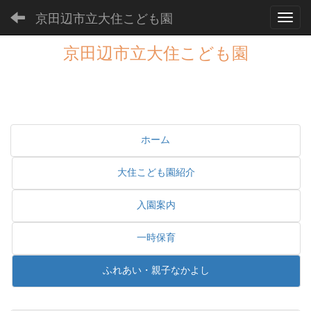
京田辺市立大住こども園
Toggl
京田辺市立大住こども園
ホーム
大住こども園紹介
入園案内
一時保育
ふれあい・親子なかよし