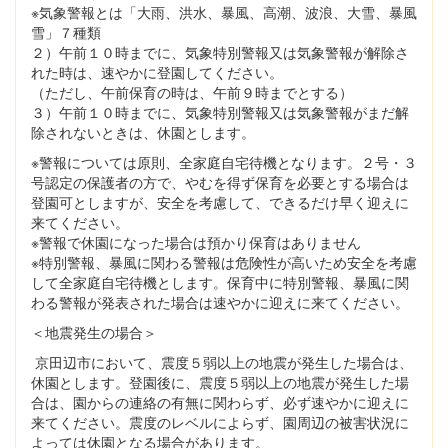
※気象警報とは「大雨、洪水、暴風、高潮、波浪、大雪、暴風
雪」７種類
２）午前１０時までに、気象特別警報又は気象警報が解除さ
れた時は、速やかに登園してください。
（ただし、午前保育の時は、午前９時までとする）
３）午前１０時までに、気象特別警報又は気象警報がまだ解
除されないときは、休園とします。
※警報については原則、全家庭自宅待機となります。２号・３
号認定の保護者の方で、やむを得ず保育を必要とする場合は
登園可としますが、安全を考慮して、できるだけ早く迎えに
来てください。
※警報で休園になった場合は預かり保育はありません
※特別警報、暴風に関わる警報は危険性が高いため安全を考慮
して全家庭自宅待機とします。保育中に特別警報、暴風に関
わる警報が発表された場合は速やかに迎えに来てください。
＜地震発生の場合＞
京田辺市において、震度５弱以上の地震が発生した場合は、
休園とします。登園後に、震度５弱以上の地震が発生した場
合は、園からの連絡の有無に関わらず、必ず速やかに迎えに
来てください。震度のレベルによらず、園周辺の被害状況に
よっては休園となる場合があります。