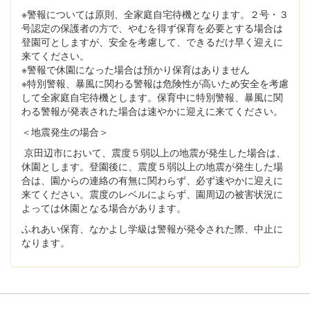
※警報については原則、全家庭自宅待機となります。２号・３
号認定の保護者の方で、やむを得ず保育を必要とする場合は
登園可としますが、安全を考慮して、できるだけ早く迎えに
来てください。
※警報で休園になった場合は預かり保育はありません
※特別警報、暴風に関わる警報は危険性が高いため安全を考慮
して全家庭自宅待機とします。保育中に特別警報、暴風に関
わる警報が発表された場合は速やかに迎えに来てください。
＜地震発生の場合＞
京田辺市において、震度５弱以上の地震が発生した場合は、
休園とします。登園後に、震度５弱以上の地震が発生した場
合は、園からの連絡の有無に関わらず、必ず速やかに迎えに
来てください。震度のレベルによらず、園周辺の被害状況に
よっては休園となる場合があります。
ふれあい保育、なかよし学級は警報が発令された際、中止に
なります。