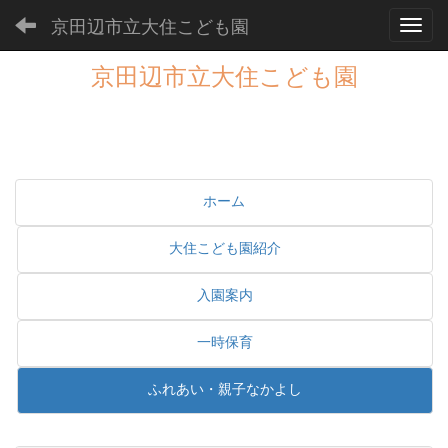
京田辺市立大住こども園
Toggl
京田辺市立大住こども園
ホーム
大住こども園紹介
入園案内
一時保育
ふれあい・親子なかよし