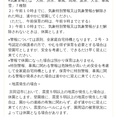
※気象警報とは「大雨、洪水、暴風、高潮、波浪、大雪、暴風
雪」７種類
２）午前１０時までに、気象特別警報又は気象警報が解除さ
れた時は、速やかに登園してください。
（ただし、午前保育の時は、午前９時までとする）
３）午前１０時までに、気象特別警報又は気象警報がまだ解
除されないときは、休園とします。
※警報については原則、全家庭自宅待機となります。２号・３
号認定の保護者の方で、やむを得ず保育を必要とする場合は
登園可としますが、安全を考慮して、できるだけ早く迎えに
来てください。
※警報で休園になった場合は預かり保育はありません
※特別警報、暴風に関わる警報は危険性が高いため安全を考慮
して全家庭自宅待機とします。保育中に特別警報、暴風に関
わる警報が発表された場合は速やかに迎えに来てください。
＜地震発生の場合＞
京田辺市において、震度５弱以上の地震が発生した場合は、
休園とします。登園後に、震度５弱以上の地震が発生した場
合は、園からの連絡の有無に関わらず、必ず速やかに迎えに
来てください。震度のレベルによらず、園周辺の被害状況に
よっては休園となる場合があります。