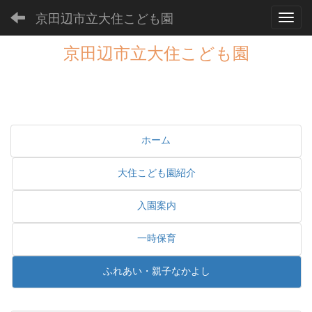
京田辺市立大住こども園
Toggl
京田辺市立大住こども園
ホーム
大住こども園紹介
入園案内
一時保育
ふれあい・親子なかよし