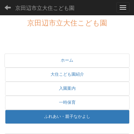
京田辺市立大住こども園
Toggl
京田辺市立大住こども園
ホーム
大住こども園紹介
入園案内
一時保育
ふれあい・親子なかよし