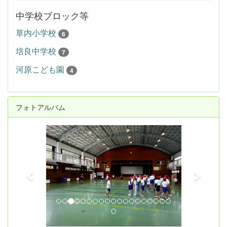
中学校ブロック等
草内小学校
6
培良中学校
7
河原こども園
4
フォトアルバム
p
n
r
e
e
x
v
t
i
o
u