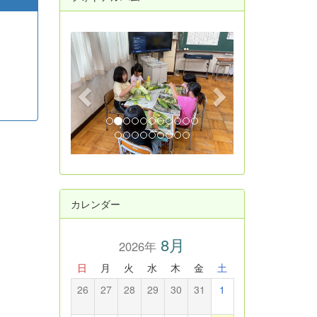
p
n
r
e
e
x
v
t
i
o
u
s
カレンダー
8月
2026年
日
月
火
水
木
金
土
26
27
28
29
30
31
1