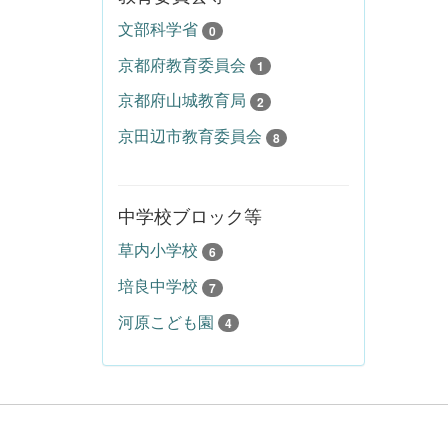
文部科学省
0
京都府教育委員会
1
京都府山城教育局
2
京田辺市教育委員会
8
中学校ブロック等
草内小学校
6
培良中学校
7
河原こども園
4