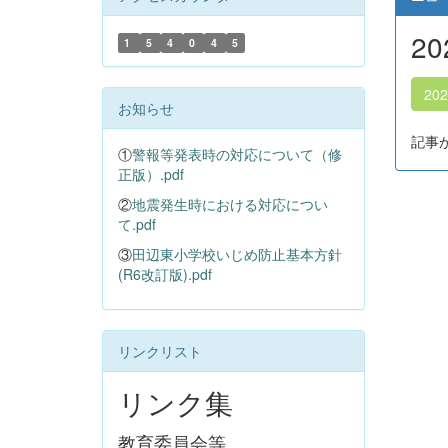
2
1
5
4
0
4
5
20
お知らせ
記事
①
警報等発表時の対応について（修
正版）.pdf
②
地震発生時における対応につい
て.pdf
③
田辺東小学校いじめ防止基本方針
(R6改訂版).pdf
リンクリスト
リンク集
教育委員会等