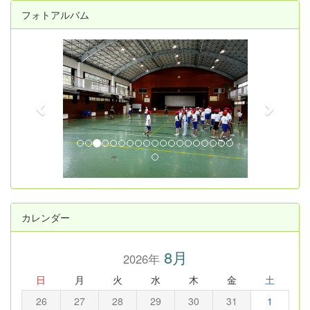
フォトアルバム
p
n
r
e
e
x
v
t
i
o
u
s
カレンダー
8月
2026年
日
月
火
水
木
金
土
26
27
28
29
30
31
1