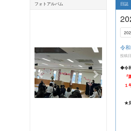
フォトアルバム
日誌
2
p
n
r
e
20
e
x
v
t
令和
i
投稿日時
o
u
◆令
s
『
１
★
午