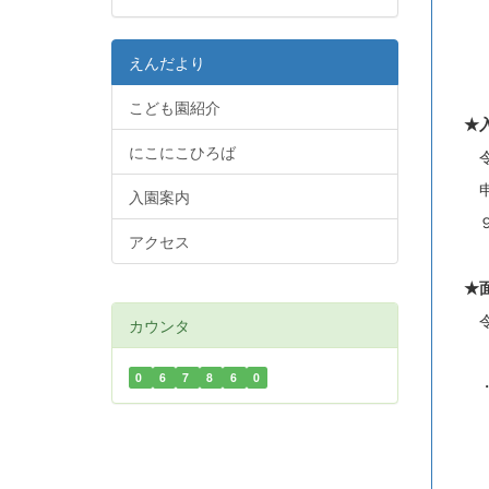
『
えんだより
こども園紹介
★
にこにこひろば
令和
申込
入園案内
９月
アクセス
★
令和
カウンタ
午前
0
6
7
8
6
0
・場
お子