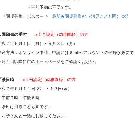
・事前予約は不要です。
園児募集』ポスター⇒
最新★園児募集A4（河原こども園）.pdf
入園願書の受付
※１号認定（幼稚園枠）の方
７年９月１日（月）～９月８日（月）
方法：オンライン申請、申請にはＧrafferアカウントの登録が必要で
１日以降に市のホームページをご確認ください。
面談日時
※１号認定（幼稚園枠）の方
７年９月１１日(木）・１２日(金）
９時～午後６時
所は河原こども園です。
さんと一緒にお越しください。