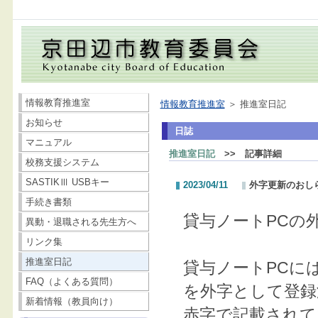
情報教育推進室
情報教育推進室
＞ 推進室日記
お知らせ
日誌
マニュアル
推進室日記
>> 記事詳細
校務支援システム
SASTIKⅢ USBキー
2023/04/11
外字更新のおし
手続き書類
貸与ノートPCの
異動・退職される先生方へ
リンク集
推進室日記
貸与ノートPCに
FAQ（よくある質問）
を外字として登録
新着情報（教員向け）
赤字で記載されて