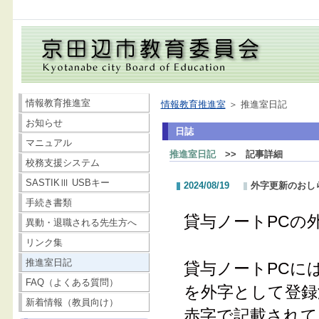
情報教育推進室
情報教育推進室
＞ 推進室日記
お知らせ
日誌
マニュアル
推進室日記
>> 記事詳細
校務支援システム
SASTIKⅢ USBキー
2024/08/19
外字更新のおし
手続き書類
貸与ノートPCの
異動・退職される先生方へ
リンク集
推進室日記
貸与ノートPCに
FAQ（よくある質問）
を外字として登録
新着情報（教員向け）
赤字で記載されて