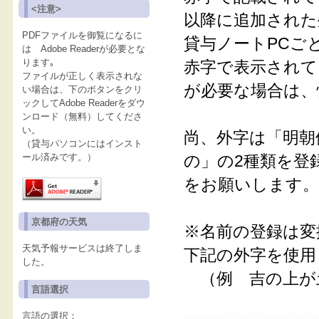
<注意>
以降に追加された
PDFファイルを御覧になるに
貸与ノートPCご
は Adobe Readerが必要とな
ります｡
赤字で表示されて
ファイルが正しく表示されな
が必要な場合は、
い場合は、下のボタンをクリ
ックしてAdobe Readerをダウ
ンロード（無料）してくださ
い。
尚、外字は「明朝
（貸与パソコンにはインスト
ール済みです。）
の」の2種類を登
をお願いします。
京都府の天気
※名前の登録は変
天気予報サービスは終了しま
下記の外字を使用
した。
（例 吉の上が
言語選択
言語の選択：