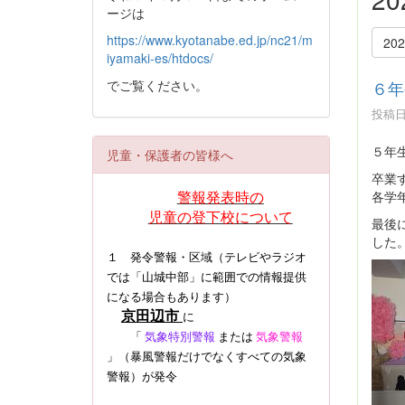
ージは
https://www.kyotanabe.ed.jp/nc21/m
20
iyamaki-es/htdocs/
でご覧ください。
６年
投稿日時
５年
児童・保護者の皆様へ
卒業
警報発表時の
各学
児童の登下校について
最後
した
１ 発令警報・区域（テレビやラジオ
では「山城中部」に範囲での情報提供
になる場合もあります）
京田辺市
に
「
気象特別警報
または
気象警報
」（暴風警報だけでなくすべての気象
警報）
が発令