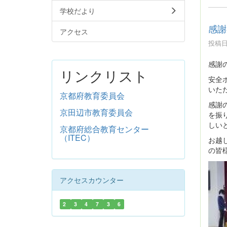
学校だより
感謝
アクセス
投稿日時
感謝
リンクリスト
安全
いた
京都府教育委員会
感謝
京田辺市教育委員会
を振
しい
京都府総合教育センター
（ITEC）
お越
の皆
アクセスカウンター
2
3
4
7
3
6