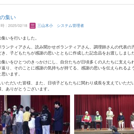
の集い
 : 2025/02/18
三山木小 システム管理者
の集いを行いました。
ボランティアさん、読み聞かせボランティアさん、調理師さんの代表の
だき、子どもたちが感謝の思いとともに作成した記念品をお渡ししまし
の集いをひとつのきっかけにし、自分たちが日頃多くの人たちに支えら
り返り、そのことに感謝の気持ちが持てる、感謝の思いを伝えられるよ
と思います。
しいただいた皆様、また、日頃子どもたちに関わり成長を支えていただ
様、ありがとうございます。