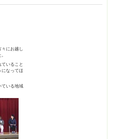
方々にお越し
た。
れていること
うになってほ
いている地域