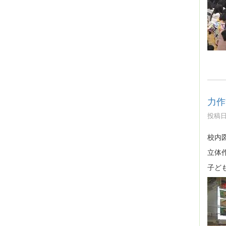
力作
投稿日時
校内
立体
子ど