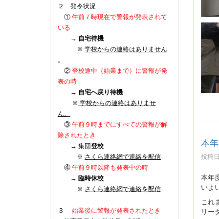
２ 発令状況
①
午前７時現在で警報が発表されて
いる
→
自宅待機
※
学校からの連絡はありません
。
登校途中（始業まで）に警報が発
②
表の時
→
自宅へ戻り待機
※
学校からの連絡はありませ
ん。
③
午前９時までにすべての警報が解
除されたとき
本年
→ 集団
登校
投稿日時
※
さくら連絡網で連絡を配信
④
午前９時以降も発表中の時
本年
→
臨時休校
いよ
※
さくら連絡網で連絡を配信
これ
リー
３
始業後に警報が発表されたとき