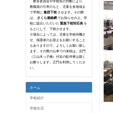
教育委員会や学校長の判断により、
教職員の引率のもと、児童を各地域ま
で早期に
集団下校
させます。その際
は、
さくら連絡網
でお知らせの上、学
校に提出いただいた
緊急下校対応表
を
もとにして、下校させます。
※場合によっては、児童を学校待機さ
せ、保護者のお迎えをお願いすること
もありますので、よろしくお願い致し
ます。その際のお車での来校は、北門
（三山木っ子橋）付近の駐停車は固く
お断りします。正門を利用してくださ
い。
ホーム
学校紹介
学校生活