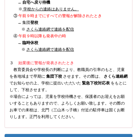
→
自宅へ戻り待機
※
学校からの連絡はありません。
③
午前９時までにすべての警報が解除されたとき
→ 集団
登校
※
さくら連絡網で連絡を配信
④
午前９時以降も発表中の時
→
臨時休校
※
さくら連絡網で連絡を配信
３
始業後に警報が発表されたとき
教育委員会や学校長の判断により、教職員の引率のもと、児童
を各地域まで早期に
集団下校
させます。その際は、
さくら連絡網
でお知らせの上、学校に提出いただいた
緊急下校対応表
をもとに
して、下校させます。
※場合によっては、児童を学校待機させ、保護者のお迎えをお願
いすることもありますので、よろしくお願い致します。その際の
お車での来校は、北門（三山木っ子橋）付近の駐停車は固くお断
りします。正門を利用してください。