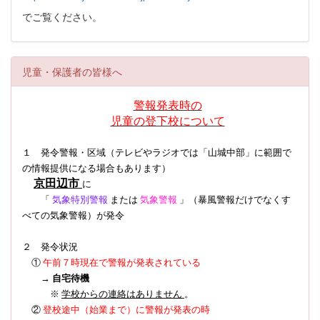
でご覧ください。
児童・保護者の皆様へ
警報発表時の
児童の登下校について
１ 発令警報・区域（テレビやラジオでは「山城中部」に範囲で
の情報提供になる場合もあります）
京田辺市
に
「
気象特別警報
または
気象警報
」（暴風警報だけでなくす
べての気象警報）
が発令
２ 発令状況
①
午前７時現在で警報が発表されている
→
自宅待機
※
学校からの連絡はありません
。
登校途中（始業まで）に警報が発表の時
②