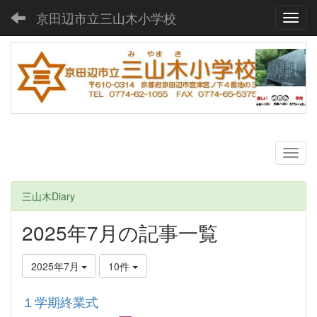
京田辺市立三山木小学校
Toggl
三山木Diary
2025年7月の記事一覧
2025年7月
10件
１学期終業式