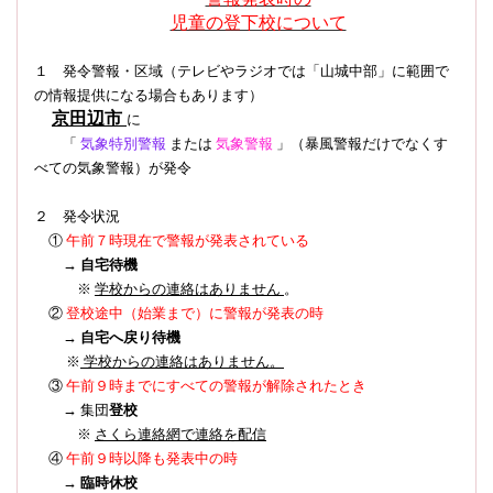
児童の登下校について
１ 発令警報・区域（テレビやラジオでは「山城中部」に範囲で
の情報提供になる場合もあります）
京田辺市
に
「
気象特別警報
または
気象警報
」（暴風警報だけでなくす
べての気象警報）
が発令
２ 発令状況
①
午前７時現在で警報が発表されている
→
自宅待機
※
学校からの連絡はありません
。
登校途中（始業まで）に警報が発表の時
②
→
自宅へ戻り待機
※
学校からの連絡はありません。
③
午前９時までにすべての警報が解除されたとき
→ 集団
登校
※
さくら連絡網で連絡を配信
④
午前９時以降も発表中の時
→
臨時休校