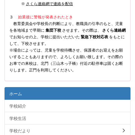
※
さくら連絡網で連絡を配信
３
始業後に警報が発表されたとき
教育委員会や学校長の判断により、教職員の引率のもと、児童
を各地域まで早期に
集団下校
させます。その際は、
さくら連絡網
でお知らせの上、学校に提出いただいた
緊急下校対応表
をもとに
して、下校させます。
※場合によっては、児童を学校待機させ、保護者のお迎えをお願
いすることもありますので、よろしくお願い致します。その際の
お車での来校は、北門（三山木っ子橋）付近の駐停車は固くお断
りします。正門を利用してください。
ホーム
学校紹介
学校生活
学校だより