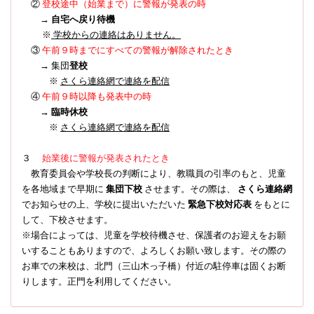
登校途中（始業まで）に警報が発表の時
②
→
自宅へ戻り待機
※
学校からの連絡はありません。
③
午前９時までにすべての警報が解除されたとき
→ 集団
登校
※
さくら連絡網で連絡を配信
④
午前９時以降も発表中の時
→
臨時休校
※
さくら連絡網で連絡を配信
３
始業後に警報が発表されたとき
教育委員会や学校長の判断により、教職員の引率のもと、児童
を各地域まで早期に
集団下校
させます。その際は、
さくら連絡網
でお知らせの上、学校に提出いただいた
緊急下校対応表
をもとに
して、下校させます。
※場合によっては、児童を学校待機させ、保護者のお迎えをお願
いすることもありますので、よろしくお願い致します。その際の
お車での来校は、北門（三山木っ子橋）付近の駐停車は固くお断
りします。正門を利用してください。