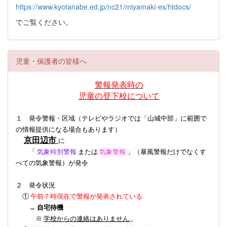
https://www.kyotanabe.ed.jp/nc21/miyamaki-es/htdocs/
でご覧ください。
児童・保護者の皆様へ
警報発表時の
児童の登下校について
１ 発令警報・区域（テレビやラジオでは「山城中部」に範囲で
の情報提供になる場合もあります）
京田辺市
に
「
気象特別警報
または
気象警報
」（暴風警報だけでなくす
べての気象警報）
が発令
２ 発令状況
①
午前７時現在で警報が発表されている
→
自宅待機
※
学校からの連絡はありません
。