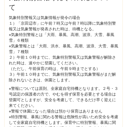
て
気象特別警報又は気象情報が発令の場合
１）「京田辺市」に午前７時又は午前７時以降に気象特別警
報又は気象警報が発表された時は、待機となる。
※気象特別警報とは「大雨、暴風、高潮、波浪、大雪、暴風
雪」６種類
※気象警報とは「大雨、洪水、暴風、高潮、波浪、大雪、暴風
雪」７種類
２）午前１０時までに、気象特別警報又は気象警報が解除さ
れた時は、速やかに登園してください。
（ただし、午前保育の時は、午前９時までとする）
３）午前１０時までに、気象特別警報又は気象警報がまだ解
除されないときは、休園とします。
※警報については原則、全家庭自宅待機となります。２号・３
号認定の保護者の方で、やむを得ず保育を必要とする場合は
登園可としますが、安全を考慮して、できるだけ早く迎えに
来てください。
※警報で休園になった場合は預かり保育はありません
※特別警報、暴風に関わる警報は危険性が高いため安全を考慮
して全家庭自宅待機とします。保育中に特別警報、暴風に関