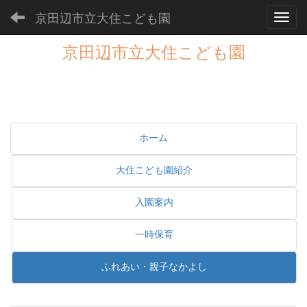
京田辺市立大住こども園
Toggl
京田辺市立大住こども園
ホーム
大住こども園紹介
入園案内
一時保育
ふれあい・親子なかよし