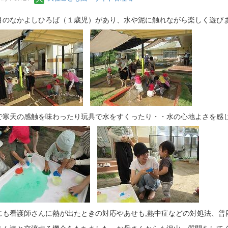
のなかよしひろば（１歳児）があり、水や泥に触れながら楽しく遊び
寒天の感触を味わったり玩具で水をすくったり・・水の心地よさを感
も看護師さんに熱が出たときの対応やあせも,熱中症などの対処法、普
さん達と交流する機会をもちました。お母さんからも沢山、質問をして