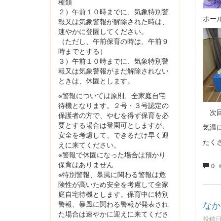
種類
２）午前１０時までに、気象特別警
ホー
報又は気象警報が解除された時は、
速やかに登園してください。
（ただし、午前保育の時は、午前９
時までとする）
３）午前１０時までに、気象特別警
報又は気象警報がまだ解除されない
ときは、休園とします。
※警報については原則、全家庭自宅
待機となります。２号・３号認定の
次回
保護者の方で、やむを得ず保育を必
要とする場合は登園可としますが、
気温
安全を考慮して、できるだけ早く迎
たく
えに来てください。
※警報で休園になった場合は預かり
保育はありません
0
※特別警報、暴風に関わる警報は危
険性が高いため安全を考慮して全家
庭自宅待機とします。保育中に特別
なか
警報、暴風に関わる警報が発表され
た場合は速やかに迎えに来てくださ
投稿日時