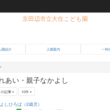
京田辺市立大住こども園
も園紹介
入園案内
一時
グ
れあい・親子なかよし
ての記事
10件
よしひろば（2歳児）