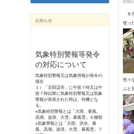
投稿日時
８月
お知らせ
使っ
気象特別警報等発令
の対応について
気象特別警報又は気象情報が発令の
色々
場合
１）「京田辺市」に午前７時又は午
ふと
前７時以降に気象特別警報又は気象
警報が発表された時は、待機とな
る。
※気象特別警報とは「大雨、暴風、
高潮、波浪、大雪、暴風雪」６種類
※気象警報とは「大雨、洪水、暴
風、高潮、波浪、大雪、暴風雪」７