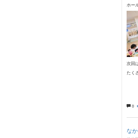
ホー
次回
たく
0
なか