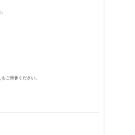
た。
。
えもご持参ください。