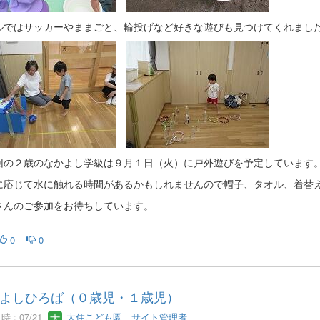
ルではサッカーやままごと、輪投げなど好きな遊びも見つけてくれまし
の２歳のなかよし学級は９月１日（火）に戸外遊びを予定しています
に応じて水に触れる時間があるかもしれませんので帽子、タオル、着替
さんのご参加をお待ちしています。
0
0
よしひろば（０歳児・１歳児）
 : 07/21
大住こども園 サイト管理者