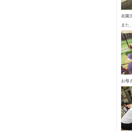
在園
また
お母