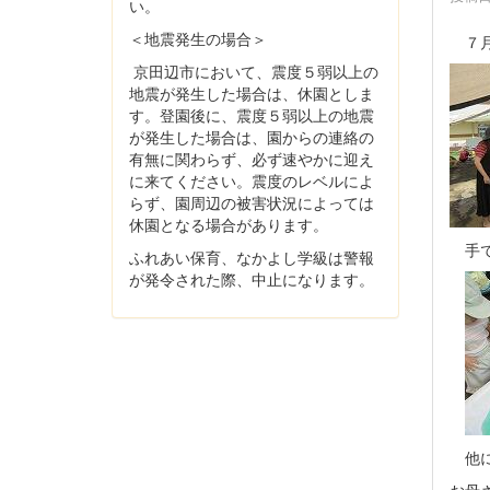
い。
＜地震発生の場合＞
７月
京田辺市において、震度５弱以上の
地震が発生した場合は、休園としま
す。登園後に、震度５弱以上の地震
が発生した場合は、園からの連絡の
有無に関わらず、必ず速やかに迎え
に来てください。震度のレベルによ
らず、園周辺の被害状況によっては
休園となる場合があります。
手で
ふれあい保育、なかよし学級は警報
が発令された際、中止になります。
他に
お母