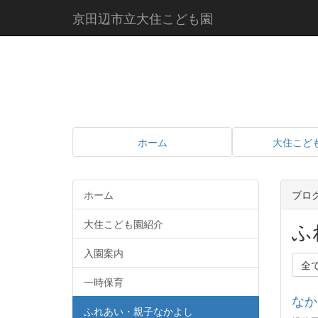
京田辺市立大住こども園
ホーム
大住こど
ホーム
ブロ
大住こども園紹介
ふ
入園案内
全
一時保育
なか
ふれあい・親子なかよし