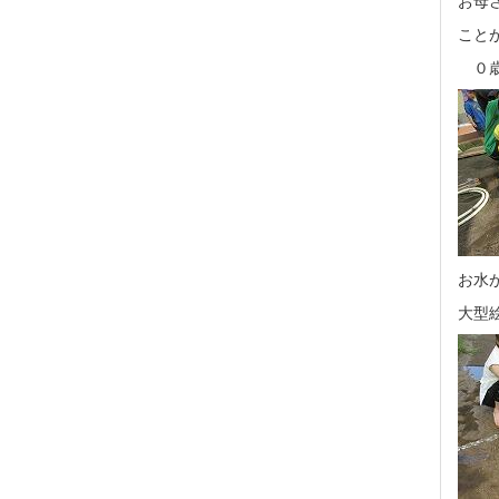
こと
０歳
お水
大型