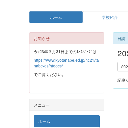
ホーム
学校紹介
お知らせ
日誌
2
令和6年３月31日までのﾎｰﾑﾍﾟｰｼﾞは
https://www.kyotanabe.ed.jp/nc21/ta
nabe-es/htdocs/
20
でご覧ください。
記事
メニュー
ホーム