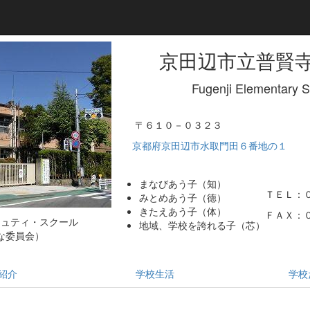
京田辺市立普賢
Fugenji Elementary 
〒６１０－０３２３
京都府京田辺市水取門田６番地の１
まなびあう子（知）
ＴＥＬ：
みとめあう子（徳）
きたえあう子（体）
ＦＡＸ：
ミュティ・スクール
地域、学校を誇れる子（芯）
な委員会）
紹介
学校生活
学校