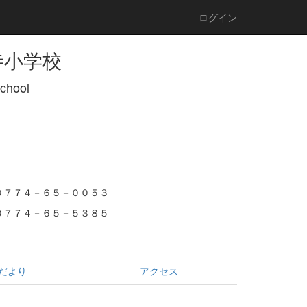
ログイン
寺小学校
School
０７７４－６５－００５３
０７７４－６５－５３８５
だより
アクセス