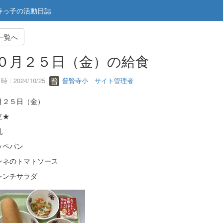
寺っ子の活動日誌
一覧へ
０月２５日（金）の給食
 : 2024/10/25
普賢寺小 サイト管理者
月２５日（金）
立★
乳
ッペパン
ンネのトマトソース
レンチサラダ