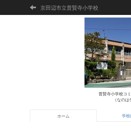
京田辺市立普賢寺小学校
普賢寺小学校コ
（なのは
学校
ホーム