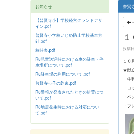
お知らせ
普賢
【普賢寺小】学校経営グランドデザ
イン.pdf
１
普賢寺小学校いじめ防止学校基本方
針
.pdf
投稿日時
校時表.pdf
R8児童送迎時における車の駐車・停
１０
車場所について.pdf
★献
R8駐車場の利用について.pdf
・牛
普賢寺っ子の約束.pdf
・コ
R8警報が発表されたときの措置につ
・ペ
いて.pdf
・フ
R8地震発生時における対応につい
て.pdf