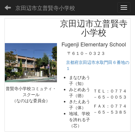
京田辺市立普賢寺小学校
Toggl
京田辺市立普賢寺
小学校
Fugenji Elementary School
〒６１０－０３２３
京都府京田辺市水取門田６番地の
１
まなびあう
子（知）
普賢寺小学校コミュティ・
みとめあう
ＴＥＬ：０７７４
スクール
子（徳）
－６５－００５３
（なのはな委員会）
きたえあう
ＦＡＸ：０７７４
子（体）
－６５－５３８５
地域、学校
を誇れる子
（芯）