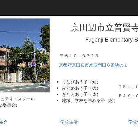
京田辺市立普賢
Fugenji Elementary 
〒６１０－０３２３
京都府京田辺市水取門田６番地の１
まなびあう子（知）
ＴＥＬ：
みとめあう子（徳）
きたえあう子（体）
ＦＡＸ：
ミュティ・スクール
地域、学校を誇れる子（芯）
な委員会）
紹介
学校生活
学校