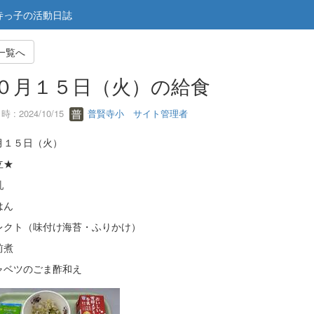
寺っ子の活動日誌
一覧へ
０月１５日（火）の給食
 : 2024/10/15
普賢寺小 サイト管理者
月１５日（火）
立★
乳
はん
レクト（味付け海苔・ふりかけ）
前煮
ャベツのごま酢和え