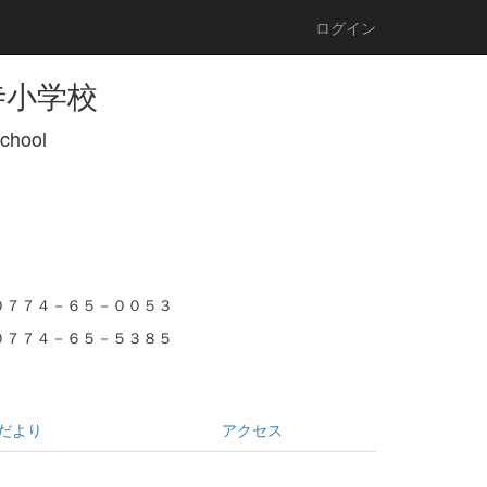
ログイン
寺小学校
School
０７７４－６５－００５３
０７７４－６５－５３８５
だより
アクセス