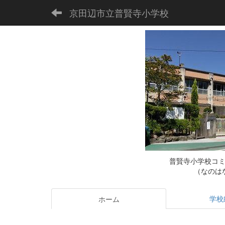
京田辺市立普賢寺小学校
普賢寺小学校コ
（なのは
学校
ホーム