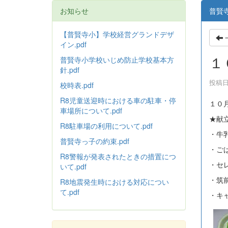
お知らせ
普賢
【普賢寺小】学校経営グランドデザ
イン.pdf
１
普賢寺小学校いじめ防止学校基本方
針
.pdf
投稿日時
校時表.pdf
R8児童送迎時における車の駐車・停
１０
車場所について.pdf
★献
R8駐車場の利用について.pdf
・牛
普賢寺っ子の約束.pdf
・ご
R8警報が発表されたときの措置につ
・セ
いて.pdf
・筑
R8地震発生時における対応につい
て.pdf
・キ