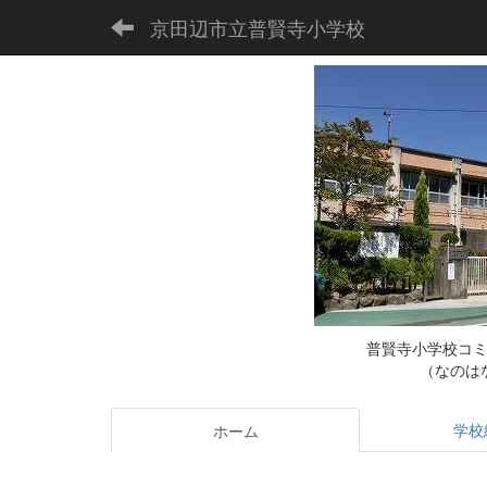
京田辺市立普賢寺小学校
普賢寺小学校コ
（なのは
学校
ホーム