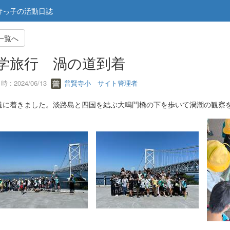
寺っ子の活動日誌
一覧へ
学旅行 渦の道到着
 : 2024/06/13
普賢寺小 サイト管理者
道に着きました。淡路島と四国を結ぶ大鳴門橋の下を歩いて渦潮の観察