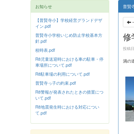
お知らせ
普賢
【普賢寺小】学校経営グランドデザ
イン.pdf
修
普賢寺小学校いじめ防止学校基本方
針
.pdf
投稿日時
校時表.pdf
R8児童送迎時における車の駐車・停
渦の
車場所について.pdf
R8駐車場の利用について.pdf
普賢寺っ子の約束.pdf
R8警報が発表されたときの措置につ
いて.pdf
R8地震発生時における対応につい
て.pdf