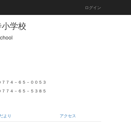
ログイン
寺小学校
School
０７７４－６５－００５３
０７７４－６５－５３８５
だより
アクセス