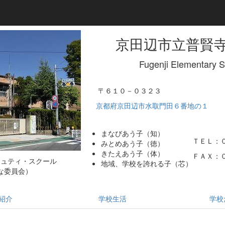
京田辺市立普賢
Fugenji Elementary 
〒６１０－０３２３
京都府京田辺市水取門田６番地の１
まなびあう子（知）
ＴＥＬ：
みとめあう子（徳）
きたえあう子（体）
ＦＡＸ：
ミュティ・スクール
地域、学校を誇れる子（芯）
な委員会）
紹介
学校生活
学校