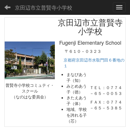
京田辺市立普賢寺小学校
Toggl
京田辺市立普賢寺
小学校
Fugenji Elementary School
〒６１０－０３２３
京都府京田辺市水取門田６番地の
１
まなびあう
子（知）
普賢寺小学校コミュティ・
みとめあう
ＴＥＬ：０７７４
スクール
子（徳）
－６５－００５３
（なのはな委員会）
きたえあう
ＦＡＸ：０７７４
子（体）
－６５－５３８５
地域、学校
を誇れる子
（芯）