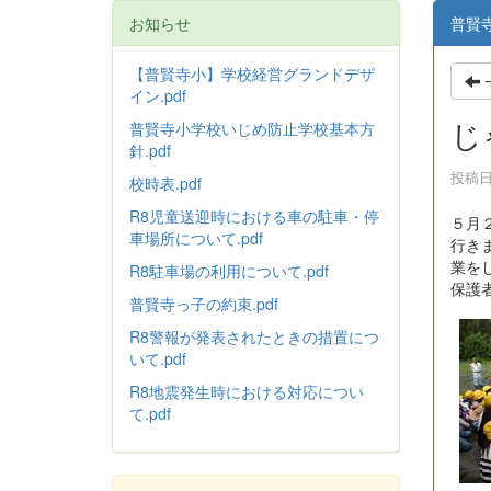
お知らせ
普賢
【普賢寺小】学校経営グランドデザ
イン.pdf
じ
普賢寺小学校いじめ防止学校基本方
針
.pdf
投稿日時
校時表.pdf
R8児童送迎時における車の駐車・停
５月
車場所について.pdf
行き
業を
R8駐車場の利用について.pdf
保護
普賢寺っ子の約束.pdf
R8警報が発表されたときの措置につ
いて.pdf
R8地震発生時における対応につい
て.pdf