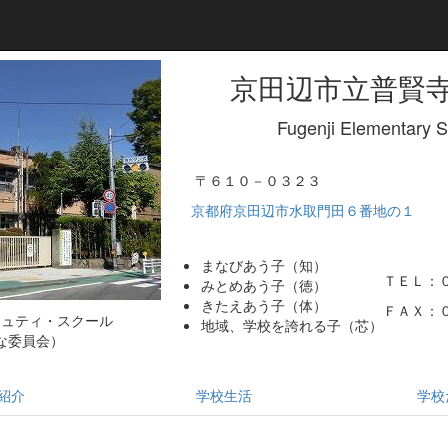
京田辺市立普賢
Fugenji Elementary 
〒６１０－０３２３
京都府京田辺市水取門田６番地の１
まなびあう子（知）
ＴＥＬ：
みとめあう子（徳）
きたえあう子（体）
ＦＡＸ：
ミュティ・スクール
地域、学校を誇れる子（芯）
な委員会）
紹介
学校生活
学校