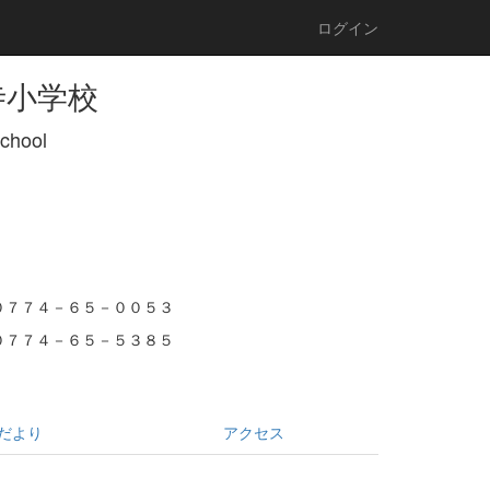
ログイン
寺小学校
School
０７７４－６５－００５３
０７７４－６５－５３８５
だより
アクセス