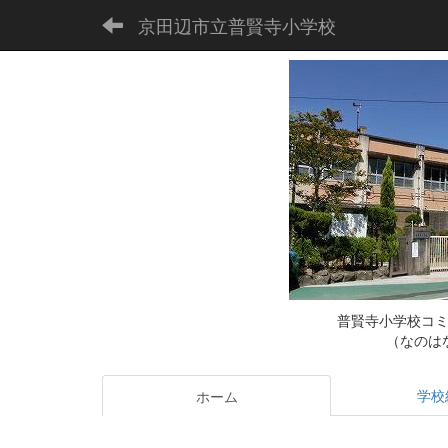
京田辺市立普賢寺小学校
普賢寺小学校コ
（なのは
学校
ホーム