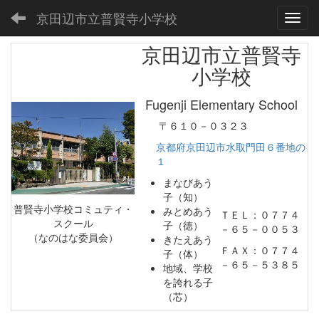
京田辺市立普賢寺小学校
Toggl
京田辺市立普賢寺
小学校
Fugenji Elementary School
〒６１０－０３２３
京都府京田辺市水取門田６番地の
１
まなびあう
子（知）
普賢寺小学校コミュティ・
みとめあう
ＴＥＬ：０７７４
スクール
子（徳）
－６５－００５３
（なのはな委員会）
きたえあう
ＦＡＸ：０７７４
子（体）
－６５－５３８５
地域、学校
を誇れる子
（芯）