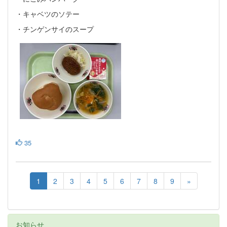
・キャベツのソテー
・チンゲンサイのスープ
35
1
2
3
4
5
6
7
8
9
»
お知らせ