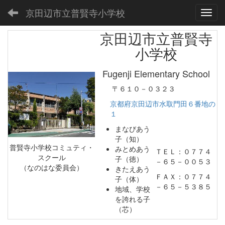
京田辺市立普賢寺小学校
Toggl
京田辺市立普賢寺
小学校
Fugenji Elementary School
〒６１０－０３２３
京都府京田辺市水取門田６番地の
１
まなびあう
子（知）
普賢寺小学校コミュティ・
みとめあう
ＴＥＬ：０７７４
スクール
子（徳）
－６５－００５３
（なのはな委員会）
きたえあう
ＦＡＸ：０７７４
子（体）
－６５－５３８５
地域、学校
を誇れる子
（芯）