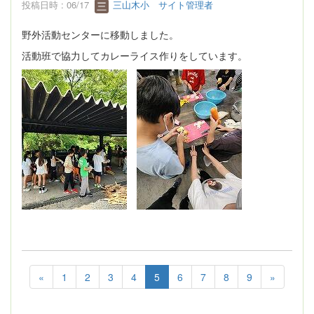
投稿日時 : 06/17
三山木小 サイト管理者
野外活動センターに移動しました。
活動班で協力してカレーライス作りをしています。
«
1
2
3
4
5
6
7
8
9
»