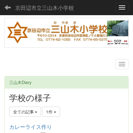
京田辺市立三山木小学校
Toggl
三山木Diary
学校の様子
全ての記事
1件
カレーライス作り