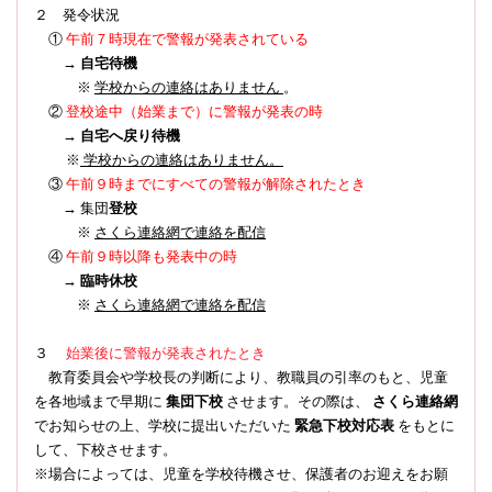
２ 発令状況
①
午前７時現在で警報が発表されている
→
自宅待機
※
学校からの連絡はありません
。
登校途中（始業まで）に警報が発表の時
②
→
自宅へ戻り待機
※
学校からの連絡はありません。
③
午前９時までにすべての警報が解除されたとき
→ 集団
登校
※
さくら連絡網で連絡を配信
④
午前９時以降も発表中の時
→
臨時休校
※
さくら連絡網で連絡を配信
３
始業後に警報が発表されたとき
教育委員会や学校長の判断により、教職員の引率のもと、児童
を各地域まで早期に
集団下校
させます。その際は、
さくら連絡網
でお知らせの上、学校に提出いただいた
緊急下校対応表
をもとに
して、下校させます。
※場合によっては、児童を学校待機させ、保護者のお迎えをお願