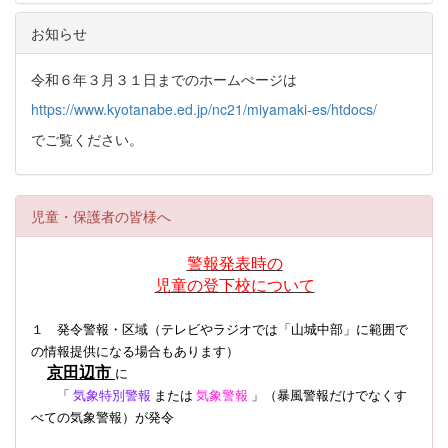
お知らせ
令和６年３月３１日までのホームぺージは
https://www.kyotanabe.ed.jp/nc21/miyamaki-es/htdocs/
でご覧ください。
児童・保護者の皆様へ
警報発表時の
児童の登下校について
１ 発令警報・区域（テレビやラジオでは「山城中部」に範囲で
の情報提供になる場合もあります）
京田辺市
に
「
気象特別警報
または
気象警報
」（暴風警報だけでなくす
べての気象警報）
が発令