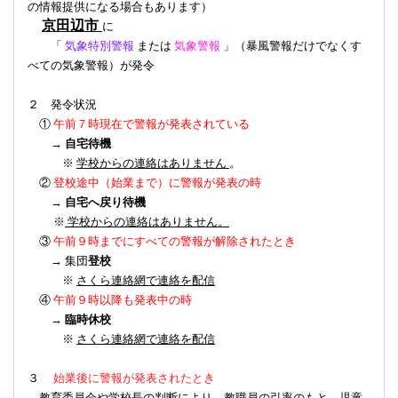
の情報提供になる場合もあります）
京田辺市
に
「
気象特別警報
または
気象警報
」（暴風警報だけでなくす
べての気象警報）
が発令
２ 発令状況
①
午前７時現在で警報が発表されている
→
自宅待機
※
学校からの連絡はありません
。
登校途中（始業まで）に警報が発表の時
②
→
自宅へ戻り待機
※
学校からの連絡はありません。
③
午前９時までにすべての警報が解除されたとき
→ 集団
登校
※
さくら連絡網で連絡を配信
④
午前９時以降も発表中の時
→
臨時休校
※
さくら連絡網で連絡を配信
３
始業後に警報が発表されたとき
教育委員会や学校長の判断により、教職員の引率のもと、児童