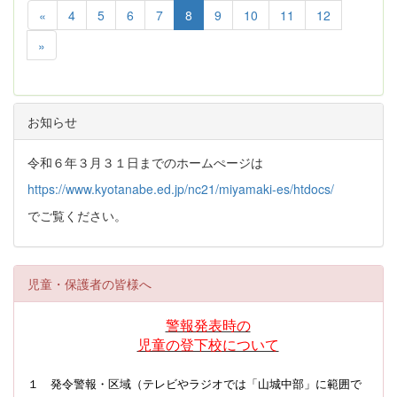
«
4
5
6
7
8
9
10
11
12
»
お知らせ
令和６年３月３１日までのホームぺージは
https://www.kyotanabe.ed.jp/nc21/miyamaki-es/htdocs/
でご覧ください。
児童・保護者の皆様へ
警報発表時の
児童の登下校について
１ 発令警報・区域（テレビやラジオでは「山城中部」に範囲で