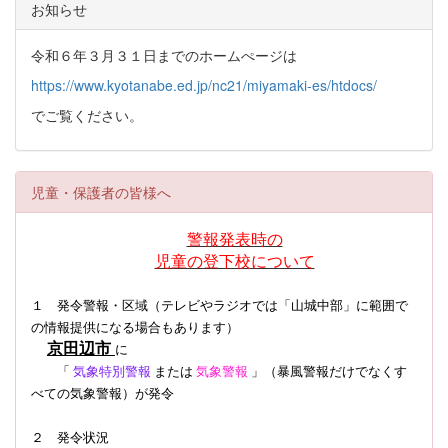
お知らせ
令和６年３月３１日までのホームぺージは
https://www.kyotanabe.ed.jp/nc21/miyamaki-es/htdocs/
でご覧ください。
児童・保護者の皆様へ
警報発表時の
児童の登下校について
１ 発令警報・区域（テレビやラジオでは「山城中部」に範囲で
の情報提供になる場合もあります）
京田辺市
に
「
気象特別警報
または
気象警報
」（暴風警報だけでなくす
べての気象警報）
が発令
２ 発令状況