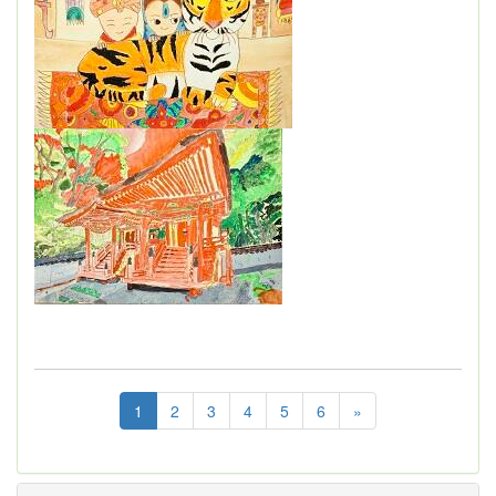
1
2
3
4
5
6
»