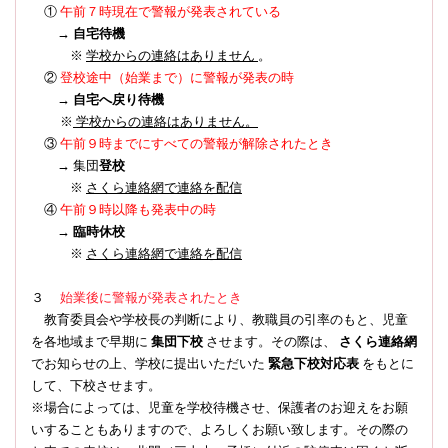
①
午前７時現在で警報が発表されている
→
自宅待機
※
学校からの連絡はありません
。
登校途中（始業まで）に警報が発表の時
②
→
自宅へ戻り待機
※
学校からの連絡はありません。
③
午前９時までにすべての警報が解除されたとき
→ 集団
登校
※
さくら連絡網で連絡を配信
④
午前９時以降も発表中の時
→
臨時休校
※
さくら連絡網で連絡を配信
３
始業後に警報が発表されたとき
教育委員会や学校長の判断により、教職員の引率のもと、児童
を各地域まで早期に
集団下校
させます。その際は、
さくら連絡網
でお知らせの上、学校に提出いただいた
緊急下校対応表
をもとに
して、下校させます。
※場合によっては、児童を学校待機させ、保護者のお迎えをお願
いすることもありますので、よろしくお願い致します。その際の